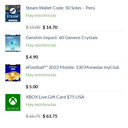
Steam Wallet Code: 50 Soles – Perú
Hay existencias
El
El
$
15.00
$
14.70
precio
precio
Genshin Impact: 60 Genesis Crystals
original
actual
Hay existencias
era:
es:
$ 15.00.
$ 14.70.
$
4.90
eFootball™ 2023 Mobile: 130 Monedas myClub
Hay existencias
$
5.00
XBOX Live Gift Card $75 USA
Hay existencias
El
El
$
66.75
$
63.75
precio
precio
original
actual