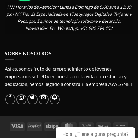
???? Horarios de Atención: Lunes a Domingo de 8:00 a.m a 11:30
p.m ????Tienda Especializada en Videojuegos Digitales, Tarjetas y
Recargas, Equipos de tecnologia software y desarollo,
Novedades, Etc. WhatsApp: +51 982 794 152
SOBRE NOSOTROS
Así es, somos fruto del emprendimiento de jóvenes
empresarios sub 30 y en nuestra corta vida, con esfuerzo y
dedicación, hemos llegado a construir la empresa AYALANET
Visa
PayPal
Stripe
MasterCard
Cash
BitCoin
Bank
On
Trans
Hola! ¿Tiene alguna pregunta?
Credit