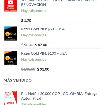
RENOVACIÓN
Hay existencias
$
1.70
Razer Gold PIN: $50 – USA
Hay existencias
El
El
$
50.00
$
47.00
precio
precio
Razer Gold PIN: $100 – USA
original
actual
Hay existencias
era:
es:
$ 50.00.
$ 47.00.
El
El
$
100.00
$
91.00
precio
precio
original
actual
MÁS VENDIDO
era:
es:
$ 100.00.
$ 91.00.
PIN Netflix 20,000 COP - COLOMBIA (Entrega
Automática)
190 disponibles