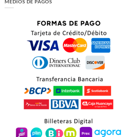
MEDIOS DE PAGOS
era:
es:
$ 66.75.
$ 63.75.