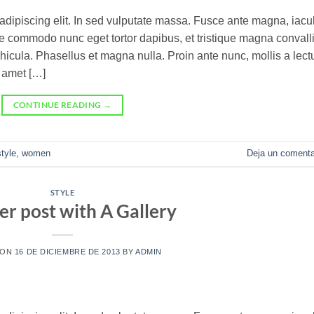
adipiscing elit. In sed vulputate massa. Fusce ante magna, iacul
sque commodo nunc eget tortor dapibus, et tristique magna convalli
icula. Phasellus et magna nulla. Proin ante nunc, mollis a lect
t amet […]
CONTINUE READING
→
style
,
women
Deja un comenta
STYLE
r post with A Gallery
 ON
16 DE DICIEMBRE DE 2013
BY
ADMIN