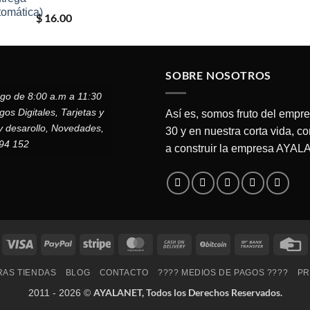
original
ac
$
16.00
era:
es:
$ 66.75.
$ 
SOBRE NOSOTROS
ngo de 8:00 a.m a 11:30
s Digitales, Tarjetas y
Así es, somos fruto del empr
y desarollo, Novedades,
30 y en nuestra corta vida, c
794 152
a construir la empresa AYA
Visa
PayPal
Stripe
MasterCard
Cash
BitCoin
Bank
C
On
Transfer
C
AS TIENDAS
BLOG
CONTACTO
???? MEDIOS DE PAGOS ????
PR
Delivery
AYALANET, Todos los Derechos Reservados.
2011 - 2026 ©