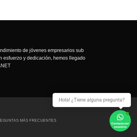
tual
63.75.
endimiento de jóvenes empresarios sub
on esfuerzo y dedicación, hemos llegado
LANET
Hola! ¿Tiene alguna pregunta?
redit
ard
EGUNTAS MÁS FRECUENTES
Contacta con
nosotros