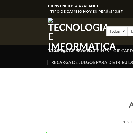
Saltar
BIENVENIDOS A AYALANET
al
TIPO DE CAMBIO HOY EN PERÚ: S/ 3.87
contenido
Bus
por
TARJETAS DE REGALO Y PINES – GIF CARD
Tecnologia e Imformatica
RECARGA DE JUEGOS PARA DISTRIBUID
A
POST