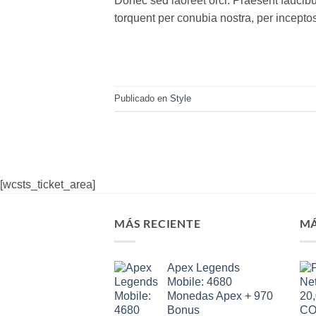
Donec sed laoreet orci. Praesent faucibus 
torquent per conubia nostra, per incept
Publicado en
Style
[wcsts_ticket_area]
MÁS RECIENTE
MÁ
Apex Legends
Mobile: 4680
Monedas Apex + 970
Bonus