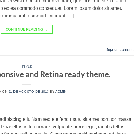
at. Ut wisi enim ad minim veniam, quis nostrud exerci tation
iquip ex ea commodo consequat. Lorem ipsum dolor sit amet,
nonummy nibh euismod tincidunt […]
CONTINUE READING
→
Deja un comenta
STYLE
onsive and Retina ready theme.
D ON
11 DE AGOSTO DE 2013
BY
ADMIN
dipiscing elit. Nam sed eleifend risus, sit amet porttitor massa.
. Phasellus in leo ornare, vulputate purus eget, iaculis tellus.