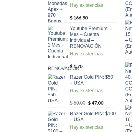
Hay existencias
$
166.90
Youtube Premium: 1
Mes – Cuenta
Individual –
RENOVACIÓN
Hay existencias
$
1.70
Razer Gold PIN: $50
– USA
Hay existencias
El
$
47.00
El
$
50.00
precio
precio
Razer Gold PIN: $100
original
actual
– USA
era:
es:
Hay existencias
$ 50.00.
$ 47.00.