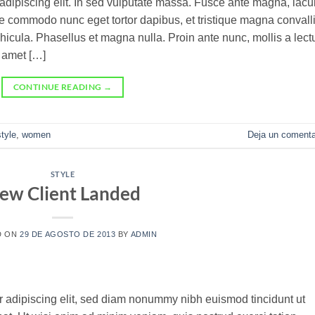
adipiscing elit. In sed vulputate massa. Fusce ante magna, iacul
sque commodo nunc eget tortor dapibus, et tristique magna convalli
icula. Phasellus et magna nulla. Proin ante nunc, mollis a lect
t amet […]
CONTINUE READING
→
style
,
women
Deja un comenta
STYLE
ew Client Landed
D ON
29 DE AGOSTO DE 2013
BY
ADMIN
r adipiscing elit, sed diam nonummy nibh euismod tincidunt ut