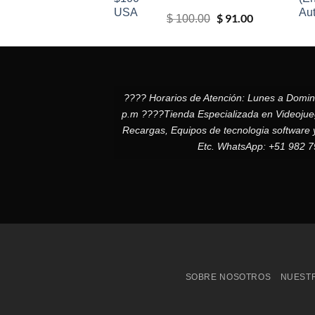
El
$
91.00
El
$
100.00
precio
precio
original
actual
era:
es:
$ 100.00.
$ 91.00.
???? Horarios de Atención: Lunes a Domi
p.m ????Tienda Especializada en Videojuego
Recargas, Equipos de tecnologia software 
Etc. WhatsApp: +51 982 
SOBRE NOSOTROS
NUESTR