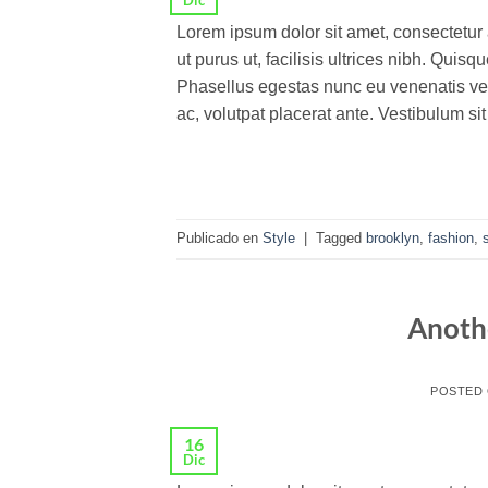
Dic
Lorem ipsum dolor sit amet, consectetur 
ut purus ut, facilisis ultrices nibh. Qui
Phasellus egestas nunc eu venenatis veh
ac, volutpat placerat ante. Vestibulum si
Publicado en
Style
|
Tagged
brooklyn
,
fashion
,
Anothe
POSTED
16
Dic