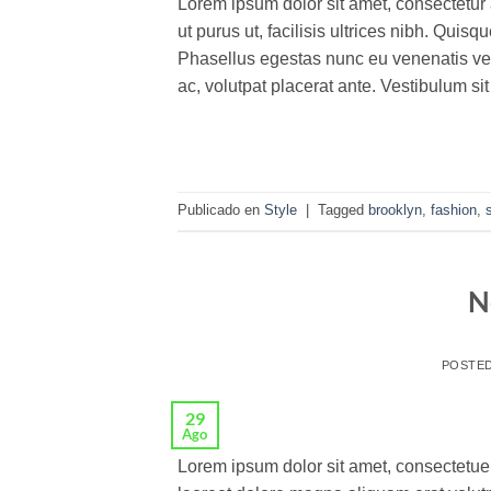
Lorem ipsum dolor sit amet, consectetur 
ut purus ut, facilisis ultrices nibh. Qui
Phasellus egestas nunc eu venenatis veh
ac, volutpat placerat ante. Vestibulum si
Publicado en
Style
|
Tagged
brooklyn
,
fashion
,
N
POSTE
29
Ago
Lorem ipsum dolor sit amet, consectetue