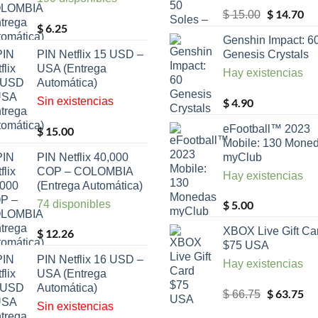
El
$
14.70
El
$
15.00
$
6.25
precio
pr
Genshin Impact: 6
original
ac
PIN Netflix 15 USD –
Genesis Crystals
era:
es:
USA (Entrega
Hay existencias
$ 15.00.
$ 
Automática)
Sin existencias
$
4.90
eFootball™ 2023
$
15.00
Mobile: 130 Mone
PIN Netflix 40,000
myClub
COP – COLOMBIA
Hay existencias
(Entrega Automática)
74 disponibles
$
5.00
XBOX Live Gift Ca
$
12.26
$75 USA
PIN Netflix 16 USD –
Hay existencias
USA (Entrega
Automática)
El
$
63.75
El
$
66.75
Sin existencias
precio
pr