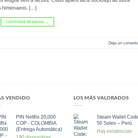
feugiat velit a iaculis. Class aptent taciti sociosqu ad litora
os himenaeos. […]
CONTINUE READING
→
Deja un comenta
S VENDIDO
LOS MÁS VALORADOS
PIN Netflix 20,000
Steam Wallet Code
COP - COLOMBIA
50 Soles – Perú
(Entrega Automática)
Hay existencias
190 disponibles