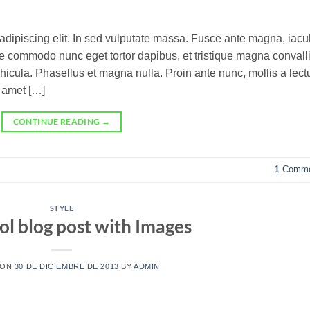
adipiscing elit. In sed vulputate massa. Fusce ante magna, iacul
sque commodo nunc eget tortor dapibus, et tristique magna convalli
icula. Phasellus et magna nulla. Proin ante nunc, mollis a lect
t amet […]
CONTINUE READING
→
1
Comme
STYLE
ool blog post with Images
 ON
30 DE DICIEMBRE DE 2013
BY
ADMIN