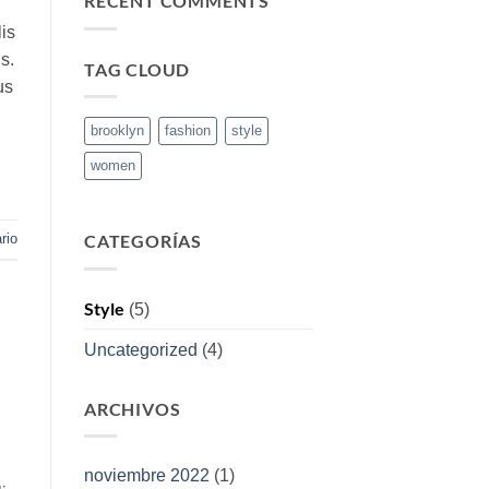
RECENT COMMENTS
is
s.
TAG CLOUD
us
brooklyn
fashion
style
women
rio
CATEGORÍAS
Style
(5)
Uncategorized
(4)
ARCHIVOS
noviembre 2022
(1)