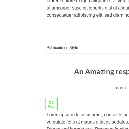
laoreet dolore magna aliquam erat volutp
ullamcorper suscipit lobortis nisl ut al
consectetuer adipiscing elit, sed diam 
Publicado en
Style
An Amazing resp
POSTE
11
Ago
Lorem ipsum dolor sit amet, consectetur a
vulputate felis at mauris ultrices sodales