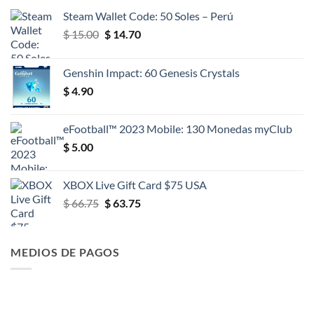
Steam Wallet Code: 50 Soles – Perú
El
El
$
15.00
$
14.70
precio
precio
original
actual
Genshin Impact: 60 Genesis Crystals
era:
es:
$
4.90
$ 15.00.
$ 14.70.
eFootball™ 2023 Mobile: 130 Monedas myClub
$
5.00
XBOX Live Gift Card $75 USA
El
El
$
66.75
$
63.75
precio
precio
original
actual
era:
es:
MEDIOS DE PAGOS
$ 66.75.
$ 63.75.