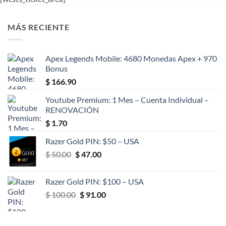
MÁS RECIENTE
Apex Legends Mobile: 4680 Monedas Apex + 970
Bonus
$
166.90
Youtube Premium: 1 Mes – Cuenta Individual –
RENOVACIÓN
$
1.70
Razer Gold PIN: $50 – USA
El
El
$
50.00
$
47.00
precio
precio
original
actual
Razer Gold PIN: $100 – USA
era:
es:
El
El
$
100.00
$
91.00
$ 50.00.
$ 47.00.
precio
precio
original
actual
era:
es: