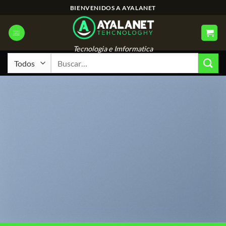
Saltar
BIENVENIDOS A AYALANET
al
contenido
Tecnologia e Imformatica
Buscar
por: