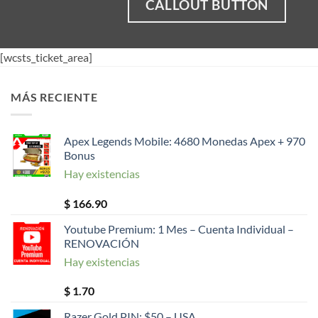
CALLOUT BUTTON
[wcsts_ticket_area]
MÁS RECIENTE
Apex Legends Mobile: 4680 Monedas Apex + 970
Bonus
Hay existencias
$
166.90
Youtube Premium: 1 Mes – Cuenta Individual –
RENOVACIÓN
Hay existencias
$
1.70
Razer Gold PIN: $50 – USA