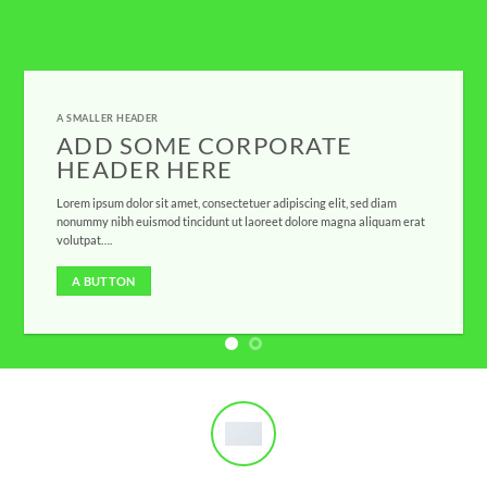
A SMALLER HEADER
ADD SOME CORPORATE
HEADER HERE
Lorem ipsum dolor sit amet, consectetuer adipiscing elit, sed diam
nonummy nibh euismod tincidunt ut laoreet dolore magna aliquam erat
volutpat….
A BUTTON