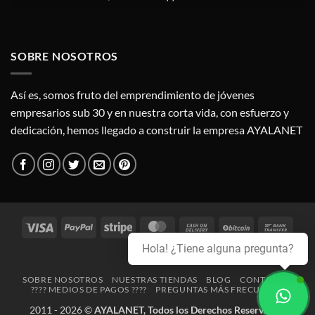
SOBRE NOSOTROS
Así es, somos fruto del emprendimiento de jóvenes
empresarios sub 30 y en nuestra corta vida, con esfuerzo y
dedicación, hemos llegado a construir la empresa AYALANET
Visa
PayPal
Stripe
MasterCard
Cash
BitCoin
Bank
On
Trans
Hola! ¿Tiene alguna pregunta?
Credit
Delivery
Card
SOBRE NOSOTROS
NUESTRAS TIENDAS
BLOG
CONTACTO
???? MEDIOS DE PAGOS ????
PREGUNTAS MÁS FRECUENTES
2011 - 2026 ©
AYALANET, Todos los Derechos Reservados.