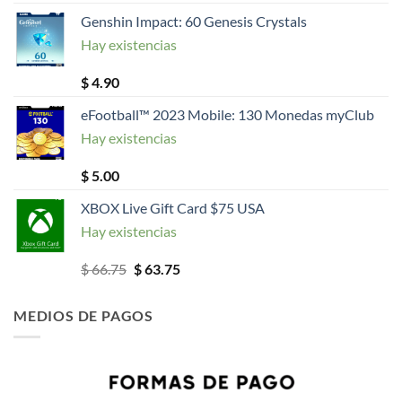
precio
precio
Genshin Impact: 60 Genesis Crystals
original
actual
Hay existencias
era:
es:
$ 15.00.
$ 14.70.
$
4.90
eFootball™ 2023 Mobile: 130 Monedas myClub
Hay existencias
$
5.00
XBOX Live Gift Card $75 USA
Hay existencias
El
El
$
66.75
$
63.75
precio
precio
original
actual
MEDIOS DE PAGOS
era:
es:
$ 66.75.
$ 63.75.