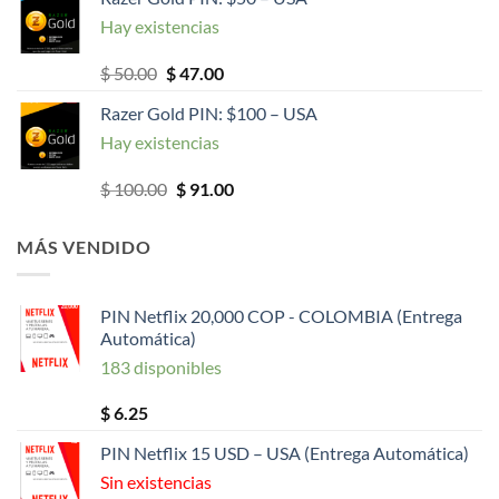
Hay existencias
El
El
$
50.00
$
47.00
precio
precio
Razer Gold PIN: $100 – USA
original
actual
Hay existencias
era:
es:
$ 50.00.
$ 47.00.
El
El
$
100.00
$
91.00
precio
precio
original
actual
MÁS VENDIDO
era:
es:
$ 100.00.
$ 91.00.
PIN Netflix 20,000 COP - COLOMBIA (Entrega
Automática)
183 disponibles
$
6.25
PIN Netflix 15 USD – USA (Entrega Automática)
Sin existencias