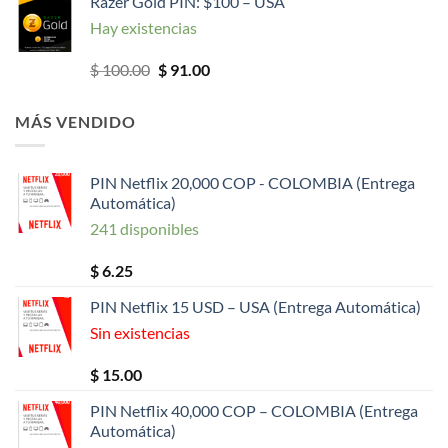
Razer Gold PIN: $100 – USA
original
actual
Hay existencias
era:
es:
$ 50.00.
$ 47.00.
El
El
$
100.00
$
91.00
precio
precio
original
actual
MÁS VENDIDO
era:
es:
$ 100.00.
$ 91.00.
PIN Netflix 20,000 COP - COLOMBIA (Entrega
Automática)
241 disponibles
$
6.25
PIN Netflix 15 USD – USA (Entrega Automática)
Sin existencias
$
15.00
PIN Netflix 40,000 COP – COLOMBIA (Entrega
Automática)