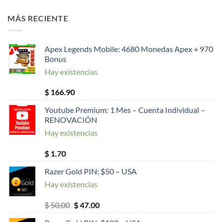
MÁS RECIENTE
Apex Legends Mobile: 4680 Monedas Apex + 970
Bonus
Hay existencias
$
166.90
Youtube Premium: 1 Mes – Cuenta Individual –
RENOVACIÓN
Hay existencias
$
1.70
Razer Gold PIN: $50 – USA
Hay existencias
El
El
$
50.00
$
47.00
precio
precio