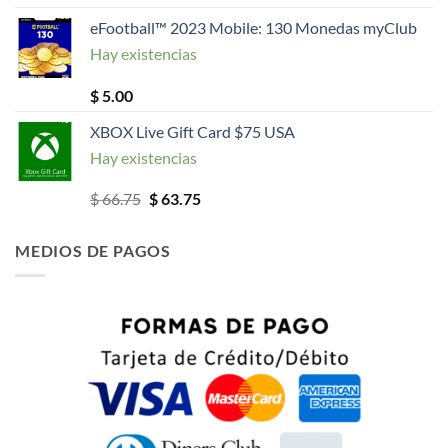
eFootball™ 2023 Mobile: 130 Monedas myClub
Hay existencias
$
5.00
XBOX Live Gift Card $75 USA
Hay existencias
El
El
$
66.75
$
63.75
precio
precio
original
actual
MEDIOS DE PAGOS
era:
es:
$ 66.75.
$ 63.75.