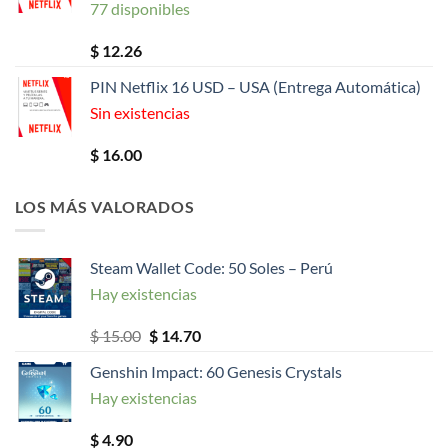
77 disponibles
$
12.26
PIN Netflix 16 USD – USA (Entrega Automática)
Sin existencias
$
16.00
LOS MÁS VALORADOS
Steam Wallet Code: 50 Soles – Perú
Hay existencias
El
El
$
15.00
$
14.70
precio
precio
Genshin Impact: 60 Genesis Crystals
original
actual
Hay existencias
era:
es:
$ 15.00.
$ 14.70.
$
4.90