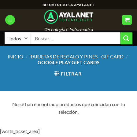
Saltar
BIENVENIDOS A AYALANET
al
contenido
Tecnologia e Imformatica
Buscar
por:
INICIO
/
TARJETAS DE REGALO Y PINES - GIF CARD
/
GOOGLE PLAY GIFT CARDS
FILTRAR
No se han encontrado productos que coincidan con tu
selección.
[wcsts_ticket_area]