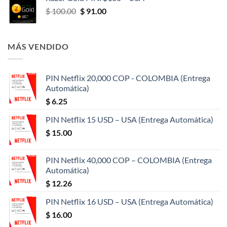
era:
es:
El
El
$
100.00
$
91.00
$ 50.00.
$ 47.00.
precio
precio
original
actual
era:
es:
MÁS VENDIDO
$ 100.00.
$ 91.00.
PIN Netflix 20,000 COP - COLOMBIA (Entrega
Automática)
$
6.25
PIN Netflix 15 USD – USA (Entrega Automática)
$
15.00
PIN Netflix 40,000 COP – COLOMBIA (Entrega
Automática)
$
12.26
PIN Netflix 16 USD – USA (Entrega Automática)
$
16.00