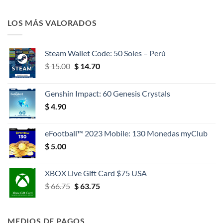
LOS MÁS VALORADOS
Steam Wallet Code: 50 Soles – Perú
El
El
$
15.00
$
14.70
precio
precio
original
actual
Genshin Impact: 60 Genesis Crystals
era:
es:
$
4.90
$ 15.00.
$ 14.70.
eFootball™ 2023 Mobile: 130 Monedas myClub
$
5.00
XBOX Live Gift Card $75 USA
El
El
$
66.75
$
63.75
precio
precio
original
actual
era:
es:
MEDIOS DE PAGOS