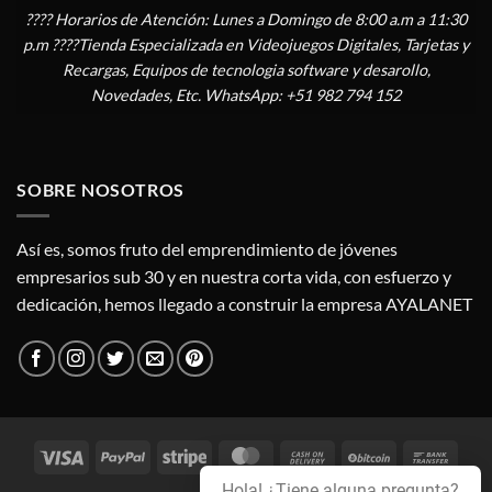
???? Horarios de Atención: Lunes a Domingo de 8:00 a.m a 11:30
p.m ????Tienda Especializada en Videojuegos Digitales, Tarjetas y
Recargas, Equipos de tecnologia software y desarollo,
Novedades, Etc. WhatsApp: +51 982 794 152
SOBRE NOSOTROS
Así es, somos fruto del emprendimiento de jóvenes
empresarios sub 30 y en nuestra corta vida, con esfuerzo y
dedicación, hemos llegado a construir la empresa AYALANET
Visa
PayPal
Stripe
MasterCard
Cash
BitCoin
Bank
On
Trans
Hola! ¿Tiene alguna pregunta?