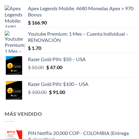
Apex Legends Mobile: 4680 Monedas Apex + 970
Bonus
$
166.90
Youtube Premium: 1 Mes – Cuenta Individual –
RENOVACIÓN
$
1.70
Razer Gold PIN: $50 – USA
El
El
$
50.00
$
47.00
precio
precio
original
actual
Razer Gold PIN: $100 – USA
era:
es:
El
El
$
100.00
$
91.00
$ 50.00.
$ 47.00.
precio
precio
original
actual
era:
es:
MÁS VENDIDO
$ 100.00.
$ 91.00.
PIN Netflix 20,000 COP - COLOMBIA (Entrega