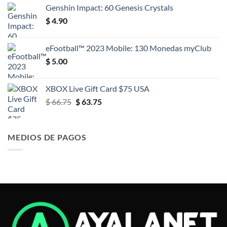
original
actual
Genshin Impact: 60 Genesis Crystals
era:
es:
$
4.90
$ 15.00.
$ 14.70.
eFootball™ 2023 Mobile: 130 Monedas myClub
$
5.00
XBOX Live Gift Card $75 USA
El
El
$
66.75
$
63.75
precio
precio
original
actual
era:
es:
MEDIOS DE PAGOS
$ 66.75.
$ 63.75.