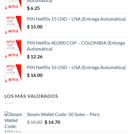
Automática)
$
6.25
PIN Netflix 15 USD – USA (Entrega Automática)
$
15.00
PIN Netflix 40,000 COP – COLOMBIA (Entrega
Automática)
$
12.26
PIN Netflix 16 USD – USA (Entrega Automática)
$
16.00
LOS MÁS VALORADOS
Steam Wallet Code: 50 Soles – Perú
El
El
$
15.00
$
14.70
precio
precio