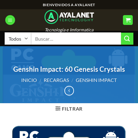
Saltar
BIENVENIDOS A AYALANET
al
contenido
Tecnologia e Imformatica
Buscar
por:
Genshin Impact: 60 Genesis Crystals
INICIO
/
RECARGAS
/
GENSHIN IMPACT
FILTRAR