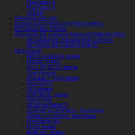
PlayStation 4
PlayStation 5
STEAM
OFERTAS DEL DIA
RAZER GOLD PARA DISTRIBUIDORES
RECARGA BILLETERA
RECARGA DE JUEGOS PARA DISTRIBUIDORES
RECARGA DE JUEGOS POR CUENTA
RECARGA DE JUEGOS POR ID
RECARGAS
APEX LEGENDS Mobile
BRAWL STARS
CALL OF DUTY: Mobile
Clash Royale
eFootball™ 2023 Mobile
FALL GUYS
FIFA Mobile
FORTNITE - paVos
FREE FIRE
GENSHIN IMPACT
LEAGUE of LEGENDS - Riot Points
MOBILE LEGENDS: Bang Bang
POKÉMON GO
PUBG Mobile
ROBLOX - Robux