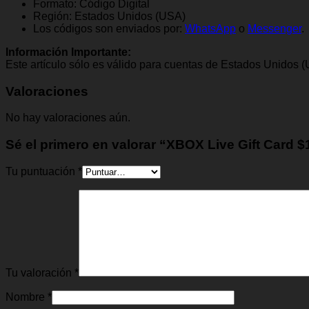
Formato: Código Digital
Región: Estados Unidos (USA)
Los códigos son enviados por:
WhatsApp
o
Messenger
.
Información Importante:
Este artículo sólo es válido para cuentas de Estados Unidos 
Valoraciones
No hay valoraciones aún.
Sé el primero en valorar “XBOX Live Gift Card 
Tu puntuación
*
Tu valoración
*
Nombre
*