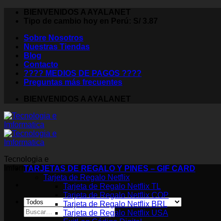
Saltar
BIENVENIDOS A AYALANET
al
Tipo de cambio hoy en Perú: S/ 3.87
contenido
Sobre Nosotros
Nuestras Tiendas
Blog
Contacto
???? MEDIOS DE PAGOS ????
Preguntas más frecuentes
BIENVENIDOS A AYALANET
Tecnologia e
Imformatica
TARJETAS DE REGALO Y PINES – GIF CARD
Tarjeta de Regalo Netflix
Tarjeta de Regalo Netflix TL
Tarjeta de Regalo Netflix COP
Tarjeta de Regalo Netflix BRL
Buscar
Tarjeta de Regalo Netflix USA
por: