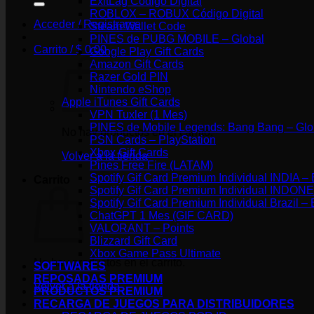
ExitLag Código Digital
ROBLOX – ROBUX Código Digital
Acceder / Registrarse
Steam Wallet Code
PINES de PUBG MOBILE – Global
Carrito /
$
0.00
Google Play Gift Cards
Amazon Gift Cards
Razer Gold PIN
Nintendo eShop
Apple iTunes Gift Cards
VPN Tuxler (1 Mes)
PINES de Mobile Legends: Bang Bang – Glo
No hay productos en el carrito.
PSN Cards – PlayStation
Xbox Gift Cards
Volver a la tienda
Pines Free Fire (LATAM)
Spotify Gif Card Premium Individual IND
Carrito
Spotify Gif Card Premium Individual IN
Spotify Gif Card Premium Individual Braz
ChatGPT 1 Mes (GIF CARD)
VALORANT – Points
Blizzard Gift Card
Xbox Game Pass Ultimate
No hay productos en el carrito.
SOFTWARES
REPOSADAS PREMIUM
Volver a la tienda
PRODUCTOS PREMIUM
RECARGA DE JUEGOS PARA DISTRIBUIDORES