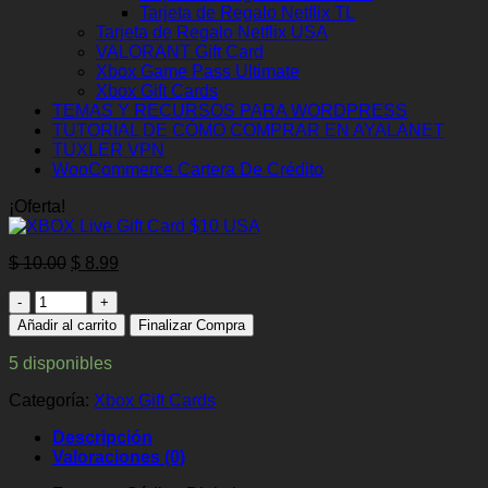
Tarjeta de Regalo Netflix TL
Tarjeta de Regalo Netflix USA
VALORANT Gift Card
Xbox Game Pass Ultimate
Xbox Gift Cards
TEMAS Y RECURSOS PARA WORDPRESS
TUTORIAL DE CÓMO COMPRAR EN AYALANET
TUXLER VPN
WooCommerce Cartera De Crédito
¡Oferta!
El
El
$
10.00
$
8.99
precio
precio
XBOX
original
actual
Live
era:
es:
Añadir al carrito
Finalizar Compra
Gift
$ 10.00.
$ 8.99.
Card
5 disponibles
$10
USA
Categoría:
Xbox Gift Cards
cantidad
Descripción
Valoraciones (0)