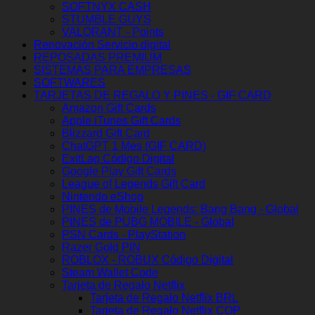
SOFTNYX CASH
STUMBLE GUYS
VALORANT - Points
Renovación Servicio digital
REPOSADAS PREMIUM
SISTEMAS PARA EMPRESAS
SOFTWARES
TARJETAS DE REGALO Y PINES - GIF CARD
Amazon Gift Cards
Apple iTunes Gift Cards
Blizzard Gift Card
ChatGPT 1 Mes (GIF CARD)
ExitLag Código Digital
Google Play Gift Cards
League of Legends Gift Card
Nintendo eShop
PINES de Mobile Legends: Bang Bang - Global
PINES de PUBG MOBILE - Global
PSN Cards - PlayStation
Razer Gold PIN
ROBLOX - ROBUX Código Digital
Steam Wallet Code
Tarjeta de Regalo Netflix
Tarjeta de Regalo Netflix BRL
Tarjeta de Regalo Netflix COP