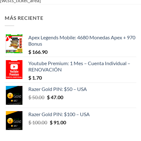
[wcsts_ticket_area]
MÁS RECIENTE
Apex Legends Mobile: 4680 Monedas Apex + 970
Bonus
$
166.90
Youtube Premium: 1 Mes – Cuenta Individual –
RENOVACIÓN
$
1.70
Razer Gold PIN: $50 – USA
El
El
$
50.00
$
47.00
precio
precio
original
actual
Razer Gold PIN: $100 – USA
era:
es:
El
El
$
100.00
$
91.00
$ 50.00.
$ 47.00.
precio
precio
original
actual