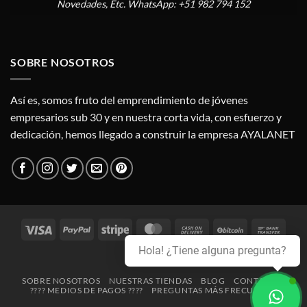
Novedades, Etc. WhatsApp: +51 982 794 152
SOBRE NOSOTROS
Así es, somos fruto del emprendimiento de jóvenes
empresarios sub 30 y en nuestra corta vida, con esfuerzo y
dedicación, hemos llegado a construir la empresa AYALANET
Visa
PayPal
Stripe
MasterCard
Cash
BitCoin
Bank
On
Trans
Hola! ¿Tiene alguna pregunta?
Credit
Delivery
Card
SOBRE NOSOTROS
NUESTRAS TIENDAS
BLOG
CONTACTO
???? MEDIOS DE PAGOS ????
PREGUNTAS MÁS FRECUENTES