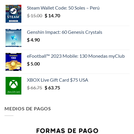
Steam Wallet Code: 50 Soles – Perú
El
El
$
15.00
$
14.70
precio
precio
original
actual
Genshin Impact: 60 Genesis Crystals
era:
es:
$
4.90
$ 15.00.
$ 14.70.
eFootball™ 2023 Mobile: 130 Monedas myClub
$
5.00
XBOX Live Gift Card $75 USA
El
El
$
66.75
$
63.75
precio
precio
original
actual
era:
es:
MEDIOS DE PAGOS
$ 66.75.
$ 63.75.