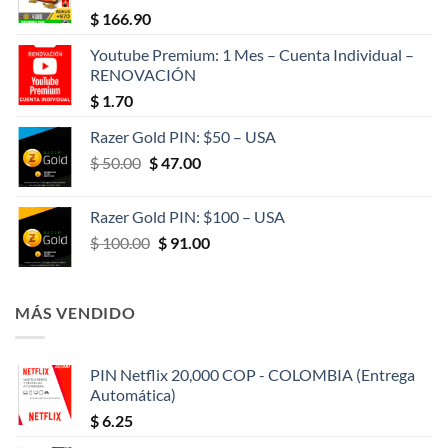
$
166.90
Youtube Premium: 1 Mes – Cuenta Individual –
RENOVACIÓN
$
1.70
Razer Gold PIN: $50 – USA
El
El
$
50.00
$
47.00
precio
precio
original
actual
Razer Gold PIN: $100 – USA
era:
es:
El
El
$
100.00
$
91.00
$ 50.00.
$ 47.00.
precio
precio
original
actual
era:
es:
MÁS VENDIDO
$ 100.00.
$ 91.00.
PIN Netflix 20,000 COP - COLOMBIA (Entrega
Automática)
$
6.25