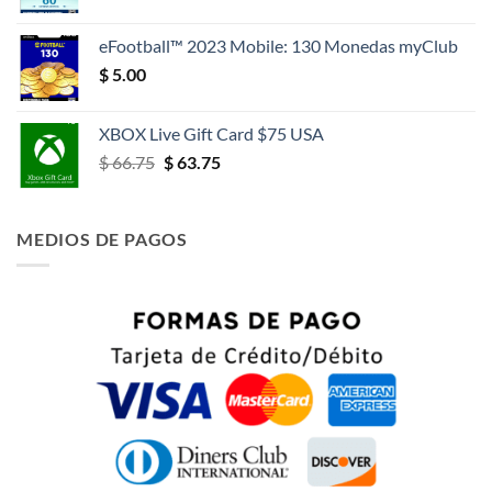
eFootball™ 2023 Mobile: 130 Monedas myClub
$
5.00
XBOX Live Gift Card $75 USA
El
El
$
66.75
$
63.75
precio
precio
original
actual
era:
es:
MEDIOS DE PAGOS
$ 66.75.
$ 63.75.