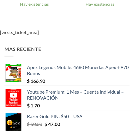
Hay existencias
Hay existencias
[wcsts_ticket_area]
MÁS RECIENTE
Apex Legends Mobile: 4680 Monedas Apex + 970
Bonus
$
166.90
Youtube Premium: 1 Mes – Cuenta Individual –
RENOVACIÓN
$
1.70
Razer Gold PIN: $50 – USA
El
El
$
50.00
$
47.00
precio
precio