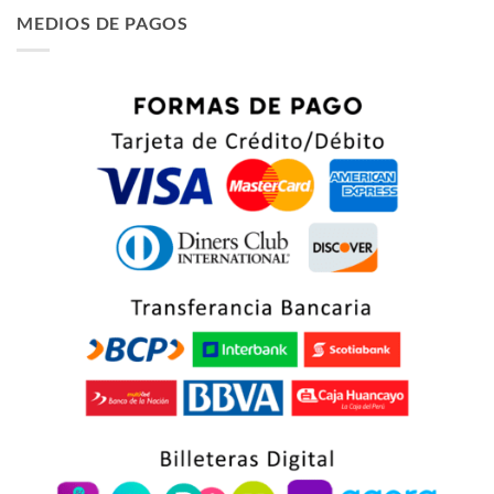
era:
es:
MEDIOS DE PAGOS
$ 66.75.
$ 63.75.