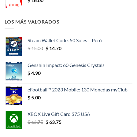
$
16.00
LOS MÁS VALORADOS
Steam Wallet Code: 50 Soles – Perú
El
El
$
15.00
$
14.70
precio
precio
original
actual
Genshin Impact: 60 Genesis Crystals
era:
es:
$
4.90
$ 15.00.
$ 14.70.
eFootball™ 2023 Mobile: 130 Monedas myClub
$
5.00
XBOX Live Gift Card $75 USA
El
El
$
66.75
$
63.75
precio
precio
original
actual