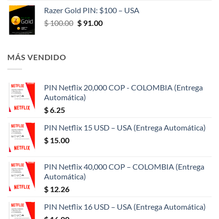
original
actual
Razer Gold PIN: $100 – USA
era:
es:
El
El
$
100.00
$
91.00
$ 50.00.
$ 47.00.
precio
precio
original
actual
era:
es:
MÁS VENDIDO
$ 100.00.
$ 91.00.
PIN Netflix 20,000 COP - COLOMBIA (Entrega
Automática)
$
6.25
PIN Netflix 15 USD – USA (Entrega Automática)
$
15.00
PIN Netflix 40,000 COP – COLOMBIA (Entrega
Automática)
$
12.26
PIN Netflix 16 USD – USA (Entrega Automática)