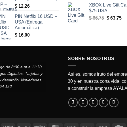
XBOX Live Gift Ca
$
12.26
$75 USA
PIN Netflix 16 USD –
El
El
$
66.75
$
63.75
USA (Entrega
precio
pr
Automática)
original
ac
$
16.00
era:
es
$ 66.75.
$ 
SOBRE NOSOTROS
ngo de 8:00 a.m a 11:30
s Digitales, Tarjetas y
Así es, somos fruto del empr
y desarollo, Novedades,
30 y en nuestra corta vida, c
794 152
a construir la empresa AYA