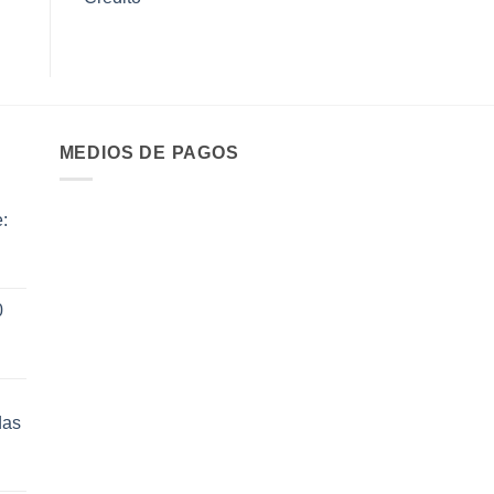
MEDIOS DE PAGOS
:
ecio
0
tual
:
14.70.
das