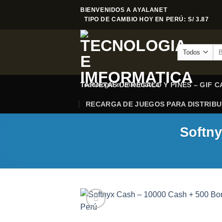
Saltar
BIENVENIDOS A AYALANET
al
TIPO DE CAMBIO HOY EN PERÚ: S/ 3.87
contenido
Bu
por
Tecnologia e Imformatica
TARJETAS DE REGALO Y PINES – GIF 
RECARGA DE JUEGOS PARA DISTRIB
Softny