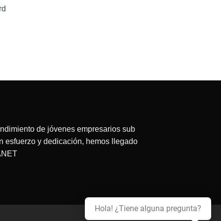
rd
ecio
tual
:
63.75.
endimiento de jóvenes empresarios sub
on esfuerzo y dedicación, hemos llegado
LANET
Hola! ¿Tiene alguna pregunta?