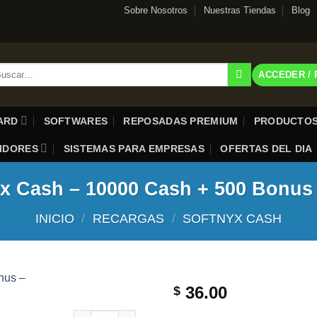
Sobre Nosotros
Nuestras Tiendas
Blog
scar
ACCEDER /
:
CARD
SOFTWARES
REPOSADAS PREMIUM
PRODUCTOS
UIDORES
SISTEMAS PARA EMPRESAS
OFERTAS DEL DIA
x Cash – 10000 Cash + 500 Bonus
INICIO
/
RECARGAS
/
SOFTNYX CASH
36.00
$
Softnyx Cash – 10000 Cash + 500 Bonus – Perú ca