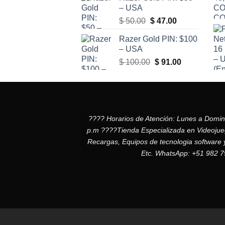
– USA
El
El
$
50.00
$
47.00
precio
precio
Razer Gold PIN: $100
original
actual
– USA
era:
es:
El
El
$
100.00
$
91.00
$ 50.00.
$ 47.00.
precio
precio
original
actual
era:
es:
$ 100.00.
$ 91.00.
???? Horarios de Atención: Lunes a Domi
p.m ????Tienda Especializada en Videojuego
Recargas, Equipos de tecnologia software 
Etc. WhatsApp: +51 982 