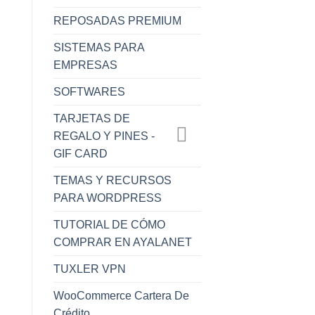
REPOSADAS PREMIUM
SISTEMAS PARA
EMPRESAS
SOFTWARES
SOFTNYX CASH
SOFTNYX CASH
TARJETAS DE
Softnyx Cash – 2000
Softnyx Cash – 1000
S
Cash – Perú
Cash – Perú
REGALO Y PINES -
$
7.99
$
3.99
GIF CARD
Hay existencias
Hay existencias
TEMAS Y RECURSOS
PARA WORDPRESS
TUTORIAL DE CÓMO
COMPRAR EN AYALANET
TUXLER VPN
WooCommerce Cartera De
Crédito