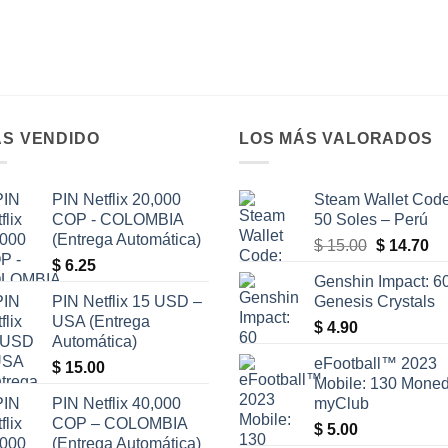
S VENDIDO
LOS MÁS VALORADOS
PIN Netflix 20,000
Steam Wallet Code
COP - COLOMBIA
50 Soles – Perú
(Entrega Automática)
El
El
$
15.00
$
14.70
$
6.25
precio
pr
Genshin Impact: 6
original
ac
PIN Netflix 15 USD –
Genesis Crystals
era:
es
USA (Entrega
$
4.90
$ 15.00.
$ 
Automática)
eFootball™ 2023
$
15.00
Mobile: 130 Mone
PIN Netflix 40,000
myClub
COP – COLOMBIA
$
5.00
(Entrega Automática)