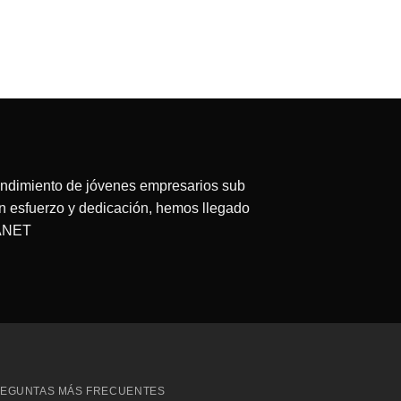
ecio
tual
:
63.75.
endimiento de jóvenes empresarios sub
on esfuerzo y dedicación, hemos llegado
LANET
redit
ard
EGUNTAS MÁS FRECUENTES