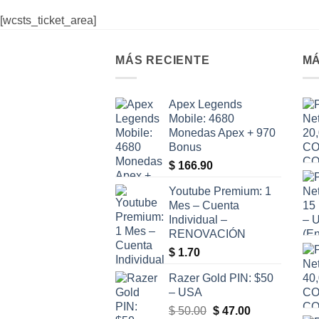
[wcsts_ticket_area]
MÁS RECIENTE
MÁ
Apex Legends
Mobile: 4680
Monedas Apex + 970
Bonus
$
166.90
Youtube Premium: 1
Mes – Cuenta
Individual –
RENOVACIÓN
$
1.70
Razer Gold PIN: $50
– USA
El
El
$
50.00
$
47.00