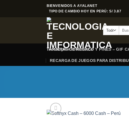
Saltar
BIENVENIDOS A AYALANET
al
TIPO DE CAMBIO HOY EN PERÚ: S/ 3.87
contenido
Busca
por:
Tecnologia e Imformatica
TARJETAS DE REGALO Y PINES – GIF 
RECARGA DE JUEGOS PARA DISTRIB