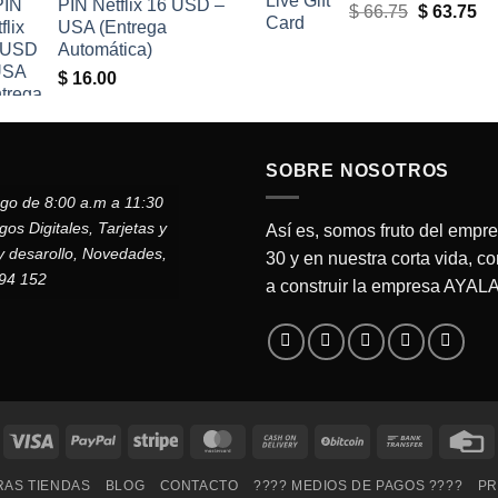
PIN Netflix 16 USD –
El
El
$
66.75
$
63.75
USA (Entrega
precio
pr
Automática)
original
ac
$
16.00
era:
es
$ 66.75.
$ 
SOBRE NOSOTROS
ngo de 8:00 a.m a 11:30
s Digitales, Tarjetas y
Así es, somos fruto del empr
y desarollo, Novedades,
30 y en nuestra corta vida, c
794 152
a construir la empresa AYA
Visa
PayPal
Stripe
MasterCard
Cash
BitCoin
Bank
C
On
Transfer
C
AS TIENDAS
BLOG
CONTACTO
???? MEDIOS DE PAGOS ????
PR
Delivery