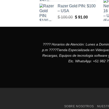
precio
precio
Razer Gold PIN: $100
original
actual
– USA
era:
es:
El
El
$
100.00
$
91.00
$ 50.00.
$ 47.00.
precio
precio
original
actual
era:
es:
$ 100.00.
$ 91.00.
???? Horarios de Atención: Lunes a Domi
p.m ????Tienda Especializada en Videojuego
Recargas, Equipos de tecnologia software 
Etc. WhatsApp: +51 982 
SOBRE NOSOTROS
NUESTR