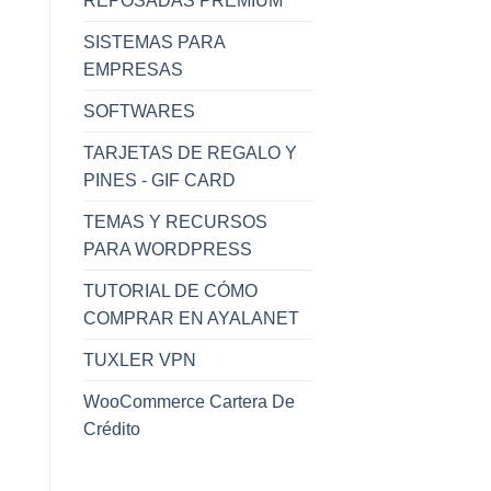
REPOSADAS PREMIUM
SISTEMAS PARA
EMPRESAS
SOFTWARES
TARJETAS DE REGALO Y
SOFTNYX CASH
SOFTNYX CASH
PINES - GIF CARD
Softnyx Cash – 4000
Softnyx Cash – 5000
S
Cash – Perú
Cash – Perú
TEMAS Y RECURSOS
$
14.99
$
18.00
PARA WORDPRESS
Hay existencias
Hay existencias
TUTORIAL DE CÓMO
COMPRAR EN AYALANET
TUXLER VPN
WooCommerce Cartera De
Crédito