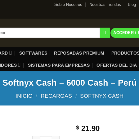
Sobre Nosotros
Nuestras Tiendas
Blog
r
ACCEDER /
CARD
SOFTWARES
REPOSADAS PREMIUM
PRODUCTOS
UIDORES
SISTEMAS PARA EMPRESAS
OFERTAS DEL DIA
Softnyx Cash – 6000 Cash – Perú
INICIO
/
RECARGAS
/
SOFTNYX CASH
21.90
$
Softnyx Cash – 6000 Cash – Perú cantidad