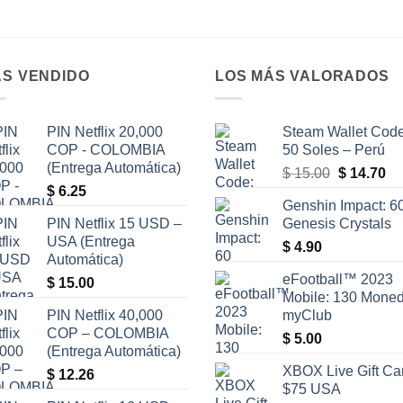
S VENDIDO
LOS MÁS VALORADOS
PIN Netflix 20,000
Steam Wallet Code
COP - COLOMBIA
50 Soles – Perú
(Entrega Automática)
El
El
$
15.00
$
14.70
$
6.25
precio
pr
Genshin Impact: 6
original
ac
PIN Netflix 15 USD –
Genesis Crystals
era:
es
USA (Entrega
$
4.90
$ 15.00.
$ 
Automática)
eFootball™ 2023
$
15.00
Mobile: 130 Mone
PIN Netflix 40,000
myClub
COP – COLOMBIA
$
5.00
(Entrega Automática)
XBOX Live Gift Ca
$
12.26
$75 USA