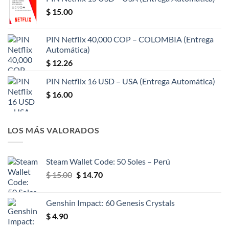
$
15.00
PIN Netflix 40,000 COP – COLOMBIA (Entrega
Automática)
$
12.26
PIN Netflix 16 USD – USA (Entrega Automática)
$
16.00
LOS MÁS VALORADOS
Steam Wallet Code: 50 Soles – Perú
El
El
$
15.00
$
14.70
precio
precio
original
actual
Genshin Impact: 60 Genesis Crystals
era:
es:
$
4.90
$ 15.00.
$ 14.70.