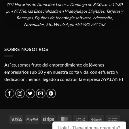
???? Horarios de Atención: Lunes a Domingo de 8:00 a.m a 11:30
p.m ????Tienda Especializada en Videojuegos Digitales, Tarjetas y
Recargas, Equipos de tecnologia software y desarollo,
Novedades, Etc. WhatsApp: +51 982 794 152
SOBRE NOSOTROS
Así es, somos fruto del emprendimiento de jóvenes
empresarios sub 30 y en nuestra corta vida, con esfuerzo y
dedicación, hemos llegado a construir la empresa AYALANET
Visa
PayPal
Stripe
MasterCard
Cash
BitCoin
Bank
On
Trans
Hola! ¿Tiene alguna pregunta?
Credit