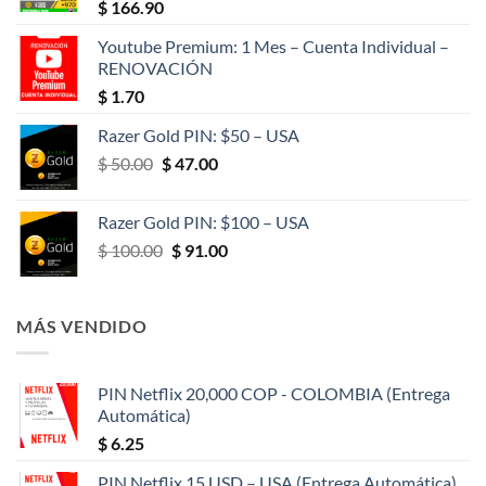
$
166.90
Youtube Premium: 1 Mes – Cuenta Individual –
RENOVACIÓN
$
1.70
Razer Gold PIN: $50 – USA
El
El
$
50.00
$
47.00
precio
precio
original
actual
Razer Gold PIN: $100 – USA
era:
es:
El
El
$
100.00
$
91.00
$ 50.00.
$ 47.00.
precio
precio
original
actual
era:
es:
MÁS VENDIDO
$ 100.00.
$ 91.00.
PIN Netflix 20,000 COP - COLOMBIA (Entrega
Automática)
$
6.25
PIN Netflix 15 USD – USA (Entrega Automática)