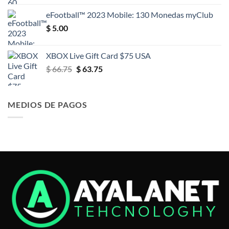
eFootball™ 2023 Mobile: 130 Monedas myClub
$
5.00
XBOX Live Gift Card $75 USA
El
El
$
66.75
$
63.75
precio
precio
original
actual
era:
es:
MEDIOS DE PAGOS
$ 66.75.
$ 63.75.