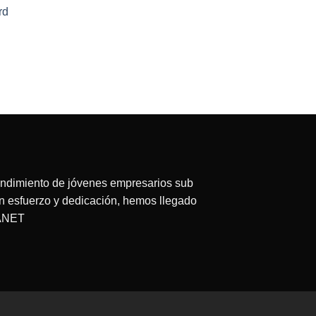
rd
ecio
tual
:
63.75.
endimiento de jóvenes empresarios sub
on esfuerzo y dedicación, hemos llegado
LANET
redit