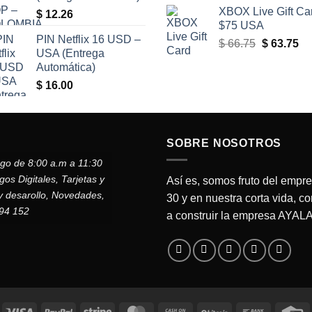
XBOX Live Gift Ca
$
12.26
$75 USA
PIN Netflix 16 USD –
El
El
$
66.75
$
63.75
USA (Entrega
precio
pr
Automática)
original
ac
$
16.00
era:
es
$ 66.75.
$ 
SOBRE NOSOTROS
ngo de 8:00 a.m a 11:30
s Digitales, Tarjetas y
Así es, somos fruto del empr
y desarollo, Novedades,
30 y en nuestra corta vida, c
794 152
a construir la empresa AYA
Visa
PayPal
Stripe
MasterCard
Cash
BitCoin
Bank
C