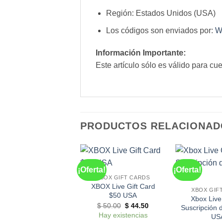
Región: Estados Unidos (USA)
Los códigos son enviados por:
W
Información Importante:
Este artículo sólo es válido para c
PRODUCTOS RELACIONAD
¡Oferta!
¡Oferta!
XBOX GIFT CARDS
XBOX Live Gift Card
XBOX GIF
$50 USA
Xbox Liv
El
El
$
50.00
$
44.50
Suscripción 
precio
precio
Hay existencias
US
original
actual