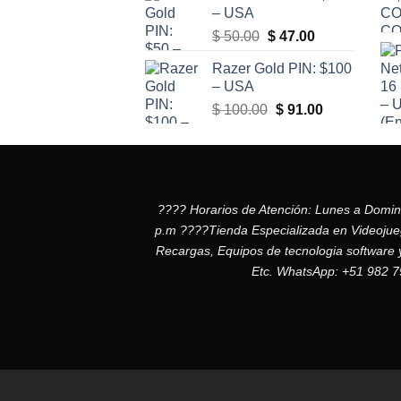
– USA
El
El
$
50.00
$
47.00
precio
precio
Razer Gold PIN: $100
original
actual
– USA
era:
es:
El
El
$
100.00
$
91.00
$ 50.00.
$ 47.00.
precio
precio
original
actual
era:
es:
$ 100.00.
$ 91.00.
???? Horarios de Atención: Lunes a Domi
p.m ????Tienda Especializada en Videojuego
Recargas, Equipos de tecnologia software 
Etc. WhatsApp: +51 982 