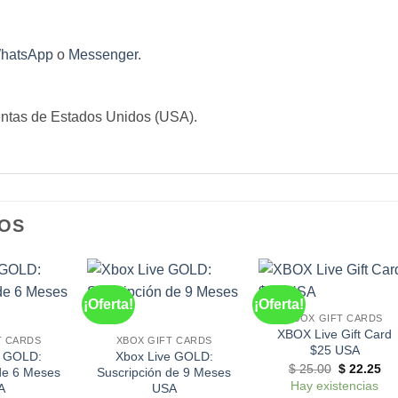
hatsApp
o
Messenger
.
uentas de Estados Unidos (USA).
OS
¡Oferta!
¡Oferta!
XBOX GIFT CARDS
XBOX Live Gift Card
T CARDS
XBOX GIFT CARDS
$25 USA
e GOLD:
Xbox Live GOLD:
El
El
$
25.00
$
22.25
de 6 Meses
Suscripción de 9 Meses
precio
pre
Hay existencias
A
USA
original
act