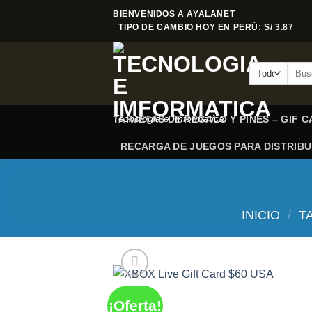
Saltar
BIENVENIDOS A AYALANET
al
TIPO DE CAMBIO HOY EN PERÚ: S/ 3.87
contenido
Busca
por:
Tecnologia e Imformatica
TARJETAS DE REGALO Y PINES – GIF 
RECARGA DE JUEGOS PARA DISTRIB
INICIO
/
T
¡Oferta!