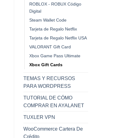
ROBLOX - ROBUX Código
2.25.
Digital
Steam Wallet Code
XBOX GIFT CARDS
XBOX GIFT CARDS
Tarjeta de Regalo Netflix
XBOX Live Gift Card
XBOX Live Gift Card
X
$10 USA
$75 USA
Tarjeta de Regalo Netflix USA
El
El
El
El
$
10.00
$
8.99
$
66.75
$
63.75
VALORANT Gift Card
precio
precio
precio
precio
4 disponibles
Hay existencias
original
actual
original
actual
era:
es:
era:
es:
Xbox Game Pass Ultimate
$ 10.00.
$ 8.99.
$ 66.75.
$ 63.75.
Xbox Gift Cards
TEMAS Y RECURSOS
PARA WORDPRESS
TUTORIAL DE CÓMO
COMPRAR EN AYALANET
TUXLER VPN
WooCommerce Cartera De
Crédito