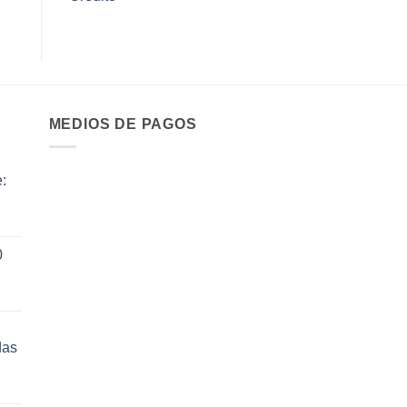
MEDIOS DE PAGOS
:
ecio
0
tual
:
14.70.
das