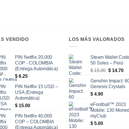
S VENDIDO
LOS MÁS VALORADOS
PIN Netflix 20,000
Steam Wallet Code
COP - COLOMBIA
50 Soles – Perú
(Entrega Automática)
El
El
$
15.00
$
14.70
$
6.25
precio
pr
Genshin Impact: 6
original
ac
PIN Netflix 15 USD –
Genesis Crystals
era:
es
USA (Entrega
$
4.90
$ 15.00.
$ 
Automática)
eFootball™ 2023
$
15.00
Mobile: 130 Mone
PIN Netflix 40,000
myClub
COP – COLOMBIA
$
5.00
(Entrega Automática)