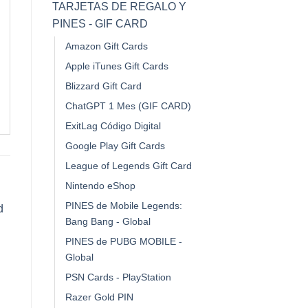
TARJETAS DE REGALO Y
PINES - GIF CARD
Amazon Gift Cards
Apple iTunes Gift Cards
Blizzard Gift Card
ChatGPT 1 Mes (GIF CARD)
ExitLag Código Digital
Google Play Gift Cards
League of Legends Gift Card
Nintendo eShop
PINES de Mobile Legends:
Bang Bang - Global
¡Oferta!
¡Oferta!
¡Ofe
PINES de PUBG MOBILE -
Global
PSN Cards - PlayStation
cio
Razer Gold PIN
ual