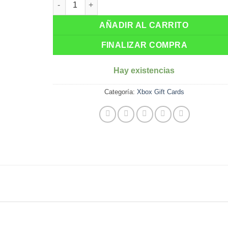
original
actual
era:
es:
AÑADIR AL CARRITO
$ 60.00.
$ 53.40
FINALIZAR COMPRA
Hay existencias
Categoría:
Xbox Gift Cards