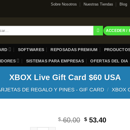
Sobre Nosotros
Nuestras Tiendas
Blog
r
ACCEDER /
CARD
SOFTWARES
REPOSADAS PREMIUM
PRODUCTOS
UIDORES
SISTEMAS PARA EMPRESAS
OFERTAS DEL DIA
XBOX Live Gift Card $60 USA
ARJETAS DE REGALO Y PINES - GIF CARD
/
XBOX 
El
El
60.00
53.40
$
$
precio
precio
XBOX Live Gift Card $60 USA cantidad