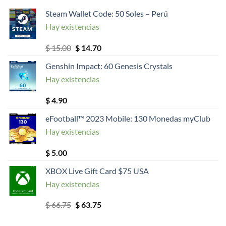
Steam Wallet Code: 50 Soles – Perú
Hay existencias
El
El
$
15.00
$
14.70
precio
precio
Genshin Impact: 60 Genesis Crystals
original
actual
Hay existencias
era:
es:
$ 15.00.
$ 14.70.
$
4.90
eFootball™ 2023 Mobile: 130 Monedas myClub
Hay existencias
$
5.00
XBOX Live Gift Card $75 USA
Hay existencias
El
El
$
66.75
$
63.75
precio
precio
original
actual