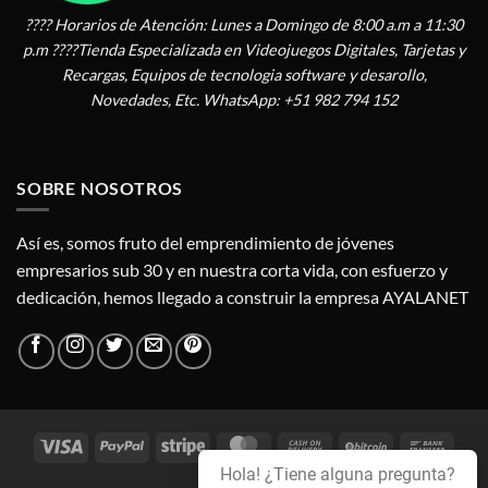
???? Horarios de Atención: Lunes a Domingo de 8:00 a.m a 11:30
p.m ????Tienda Especializada en Videojuegos Digitales, Tarjetas y
Recargas, Equipos de tecnologia software y desarollo,
Novedades, Etc. WhatsApp: +51 982 794 152
SOBRE NOSOTROS
Así es, somos fruto del emprendimiento de jóvenes
empresarios sub 30 y en nuestra corta vida, con esfuerzo y
dedicación, hemos llegado a construir la empresa AYALANET
Visa
PayPal
Stripe
MasterCard
Cash
BitCoin
Bank
On
Trans
Hola! ¿Tiene alguna pregunta?
Credit