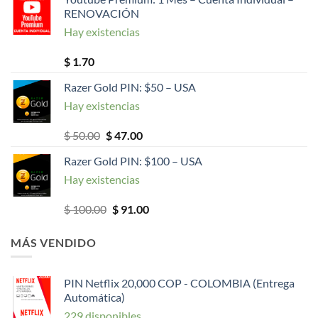
RENOVACIÓN
Hay existencias
$
1.70
Razer Gold PIN: $50 – USA
Hay existencias
El
El
$
50.00
$
47.00
precio
precio
Razer Gold PIN: $100 – USA
original
actual
Hay existencias
era:
es:
$ 50.00.
$ 47.00.
El
El
$
100.00
$
91.00
precio
precio
original
actual
MÁS VENDIDO
era:
es:
$ 100.00.
$ 91.00.
PIN Netflix 20,000 COP - COLOMBIA (Entrega
Automática)
229 disponibles