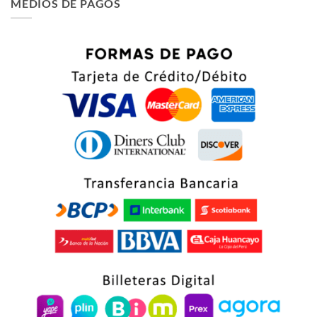
MEDIOS DE PAGOS
era:
es:
$ 66.75.
$ 63.75.