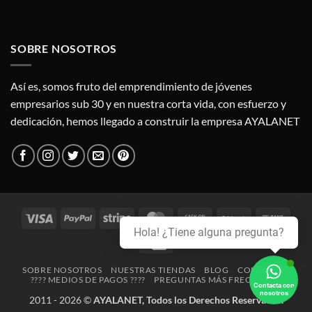
SOBRE NOSOTROS
Así es, somos fruto del emprendimiento de jóvenes
empresarios sub 30 y en nuestra corta vida, con esfuerzo y
dedicación, hemos llegado a construir la empresa AYALANET
Visa
PayPal
Stripe
MasterCard
Cash
BitCoin
Bank
Hola! ¿Tiene alguna pregunta?
On
Trans
Credit
Delivery
Card
SOBRE NOSOTROS
NUESTRAS TIENDAS
BLOG
CONTACTO
???? MEDIOS DE PAGOS ????
PREGUNTAS MÁS FRECUENTES
Contacta con
nosotros
2011 - 2026 ©
AYALANET, Todos los Derechos Reservados.