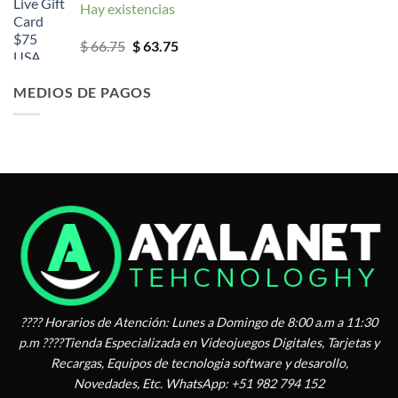
Hay existencias
El
El
$
66.75
$
63.75
precio
precio
original
actual
MEDIOS DE PAGOS
era:
es:
$ 66.75.
$ 63.75.
???? Horarios de Atención: Lunes a Domingo de 8:00 a.m a 11:30
p.m ????Tienda Especializada en Videojuegos Digitales, Tarjetas y
Recargas, Equipos de tecnologia software y desarollo,
Novedades, Etc. WhatsApp: +51 982 794 152