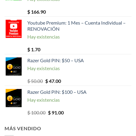
$
166.90
Youtube Premium: 1 Mes – Cuenta Individual –
RENOVACIÓN
Hay existencias
$
1.70
Razer Gold PIN: $50 – USA
Hay existencias
El
El
$
50.00
$
47.00
precio
precio
Razer Gold PIN: $100 – USA
original
actual
Hay existencias
era:
es:
$ 50.00.
$ 47.00.
El
El
$
100.00
$
91.00
precio
precio
original
actual
MÁS VENDIDO
era:
es: