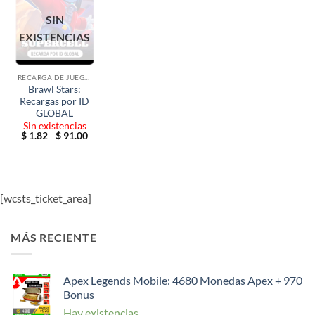
SIN
EXISTENCIAS
RECARGA DE JUEGOS POR ID
Brawl Stars:
Recargas por ID
GLOBAL
Sin existencias
Rango
$
1.82
-
$
91.00
de
precios:
desde
$ 1.82
hasta
$ 91.00
[wcsts_ticket_area]
MÁS RECIENTE
Apex Legends Mobile: 4680 Monedas Apex + 970
Bonus
Hay existencias