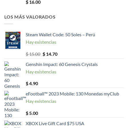
$
16.00
LOS MÁS VALORADOS
Steam Wallet Code: 50 Soles – Perú
Hay existencias
El
El
$
15.00
$
14.70
precio
precio
Genshin Impact: 60 Genesis Crystals
original
actual
Hay existencias
era:
es:
$ 15.00.
$ 14.70.
$
4.90
eFootball™ 2023 Mobile: 130 Monedas myClub
Hay existencias
$
5.00
XBOX Live Gift Card $75 USA