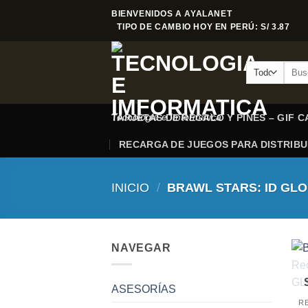
Saltar
BIENVENIDOS A AYALANET
al
TIPO DE CAMBIO HOY EN PERÚ: S/ 3.87
contenido
Busca
por:
Tecnologia e Imformatica
TARJETAS DE REGALO Y PINES – GIF 
RECARGA DE JUEGOS PARA DISTRIB
INICIO
/
BRAWL STARS: ID GL
NAVEGAR
ASESORÍAS