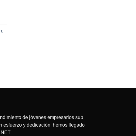
rd
ecio
tual
:
63.75.
endimiento de jóvenes empresarios sub
on esfuerzo y dedicación, hemos llegado
LANET