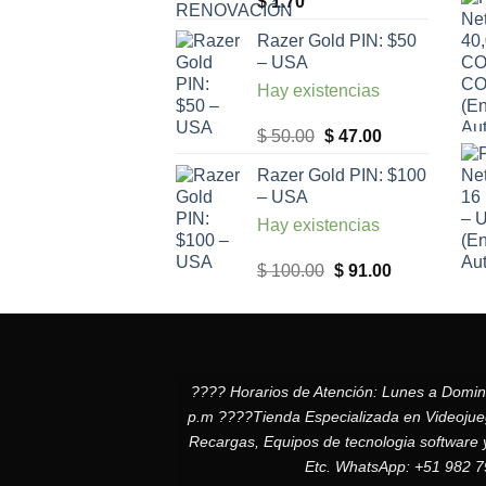
$
1.70
Razer Gold PIN: $50
– USA
Hay existencias
El
El
$
50.00
$
47.00
precio
precio
Razer Gold PIN: $100
original
actual
– USA
era:
es:
Hay existencias
$ 50.00.
$ 47.00.
El
El
$
100.00
$
91.00
precio
precio
original
actual
era:
es:
$ 100.00.
$ 91.00.
???? Horarios de Atención: Lunes a Domi
p.m ????Tienda Especializada en Videojuego
Recargas, Equipos de tecnologia software 
Etc. WhatsApp: +51 982 