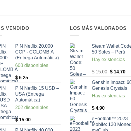
S VENDIDO
LOS MÁS VALORADOS
PIN Netflix 20,000
Steam Wallet Code
COP - COLOMBIA
50 Soles – Perú
(Entrega Automática)
Hay existencias
603 disponibles
El
El
$
15.00
$
14.70
$
6.25
precio
pr
Genshin Impact: 6
original
ac
PIN Netflix 15 USD –
Genesis Crystals
era:
es
USA (Entrega
Hay existencias
$ 15.00.
$ 
Automática)
202 disponibles
$
4.90
eFootball™ 2023
$
15.00
Mobile: 130 Mone
PIN Netflix 40,000
myClub