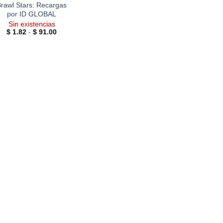
rawl Stars: Recargas
por ID GLOBAL
Sin existencias
Rango
$
1.82
-
$
91.00
de
precios:
desde
$ 1.82
hasta
$ 91.00