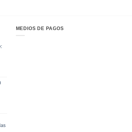
MEDIOS DE PAGOS
:
ecio
0
tual
:
14.70.
das