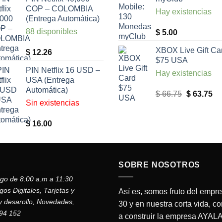
COP – COLOMBIA
Hay existencias
(Entrega Automática)
88 disponibles
$
5.00
XBOX Live Gift Ca
$
12.26
$75 USA
PIN Netflix 16 USD –
Hay existencias
USA (Entrega
Automática)
El
El
$
66.75
$
63.75
Sin existencias
precio
pr
original
ac
$
16.00
era:
es
$ 66.75.
$ 
SOBRE NOSOTROS
ngo de 8:00 a.m a 11:30
s Digitales, Tarjetas y
Así es, somos fruto del empr
y desarollo, Novedades,
30 y en nuestra corta vida, c
794 152
a construir la empresa AYA