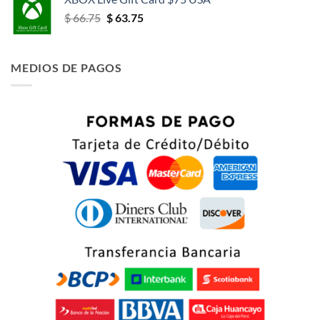
El
El
$
66.75
$
63.75
precio
precio
original
actual
era:
es:
MEDIOS DE PAGOS
$ 66.75.
$ 63.75.