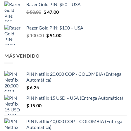
Razer Gold PIN: $50 – USA
El
El
$
50.00
$
47.00
precio
precio
original
actual
Razer Gold PIN: $100 – USA
era:
es:
El
El
$
100.00
$
91.00
$ 50.00.
$ 47.00.
precio
precio
original
actual
era:
es:
MÁS VENDIDO
$ 100.00.
$ 91.00.
PIN Netflix 20,000 COP - COLOMBIA (Entrega
Automática)
$
6.25
PIN Netflix 15 USD – USA (Entrega Automática)
$
15.00
PIN Netflix 40,000 COP – COLOMBIA (Entrega
Automática)