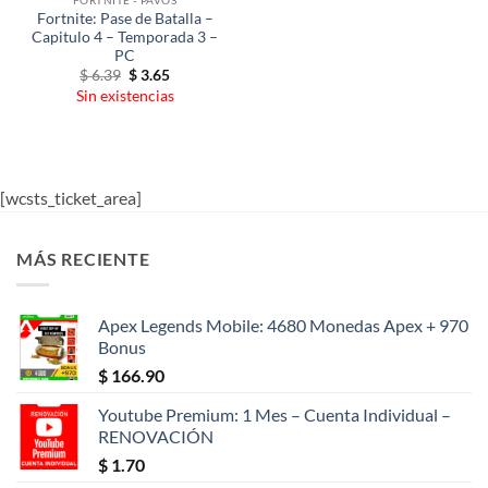
FORTNITE - PAVOS
Fortnite: Pase de Batalla –
Capitulo 4 – Temporada 3 –
PC
El
El
$
6.39
$
3.65
precio
precio
Sin existencias
original
actual
era:
es:
$ 6.39.
$ 3.65.
[wcsts_ticket_area]
MÁS RECIENTE
Apex Legends Mobile: 4680 Monedas Apex + 970
Bonus
$
166.90
Youtube Premium: 1 Mes – Cuenta Individual –
RENOVACIÓN
$
1.70