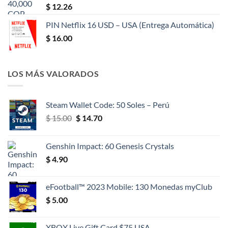
$
12.26
PIN Netflix 16 USD – USA (Entrega Automática)
$
16.00
LOS MÁS VALORADOS
Steam Wallet Code: 50 Soles – Perú
El
El
$
15.00
$
14.70
precio
precio
original
actual
Genshin Impact: 60 Genesis Crystals
era:
es:
$
4.90
$ 15.00.
$ 14.70.
eFootball™ 2023 Mobile: 130 Monedas myClub
$
5.00
XBOX Live Gift Card $75 USA