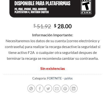
El
El
51.92
28.00
$
$
precio
precio
Información Importante:
original
actual
Necesitaremos los datos de su cuenta (correo electrónico y
era:
es:
contraseña) para realizar la recarga desactive la seguridad si
$ 51.92.
$ 28.00.
tiene activo F2A o cualquier otra seguridad despues de
terminar la recarga se recomienda cambiar su contraseña.
Sin existencias
Categoría:
FORTNITE - paVos