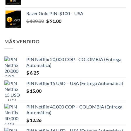
precio
precio
original
actual
Razer Gold PIN: $100 – USA
era:
es:
El
El
$
100.00
$
91.00
$ 50.00.
$ 47.00.
precio
precio
original
actual
era:
es:
MÁS VENDIDO
$ 100.00.
$ 91.00.
PIN Netflix 20,000 COP - COLOMBIA (Entrega
Automática)
$
6.25
PIN Netflix 15 USD – USA (Entrega Automática)
$
15.00
PIN Netflix 40,000 COP – COLOMBIA (Entrega
Automática)
$
12.26
PIN Netflix 16 USD – USA (Entrega Automática)