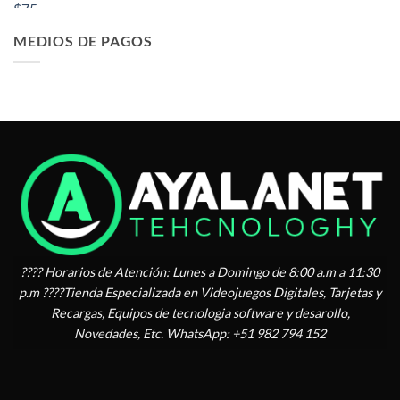
original
actual
era:
es:
MEDIOS DE PAGOS
$ 66.75.
$ 63.75.
???? Horarios de Atención: Lunes a Domingo de 8:00 a.m a 11:30
p.m ????Tienda Especializada en Videojuegos Digitales, Tarjetas y
Recargas, Equipos de tecnologia software y desarollo,
Novedades, Etc. WhatsApp: +51 982 794 152