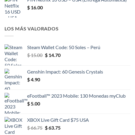
$
16.00
LOS MÁS VALORADOS
Steam Wallet Code: 50 Soles – Perú
El
El
$
15.00
$
14.70
precio
precio
original
actual
Genshin Impact: 60 Genesis Crystals
era:
es:
$
4.90
$ 15.00.
$ 14.70.
eFootball™ 2023 Mobile: 130 Monedas myClub
$
5.00
XBOX Live Gift Card $75 USA
El
El
$
66.75
$
63.75
precio
precio