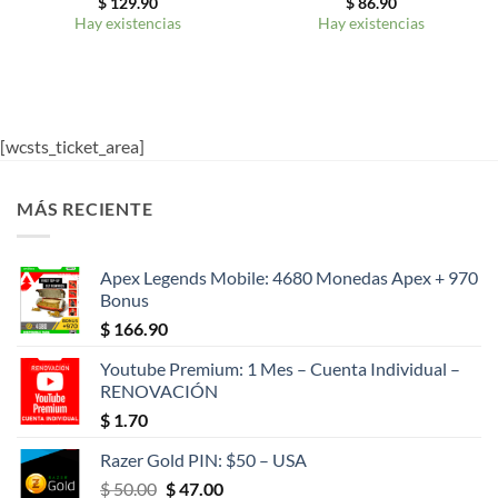
$
129.90
$
86.90
Hay existencias
Hay existencias
[wcsts_ticket_area]
MÁS RECIENTE
Apex Legends Mobile: 4680 Monedas Apex + 970
Bonus
$
166.90
Youtube Premium: 1 Mes – Cuenta Individual –
RENOVACIÓN
$
1.70
Razer Gold PIN: $50 – USA
El
El
$
50.00
$
47.00