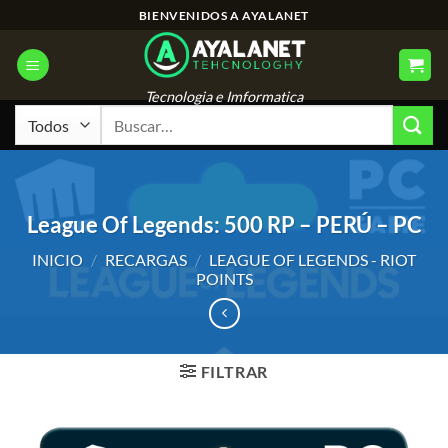
Saltar
BIENVENIDOS A AYALANET
al
contenido
Tecnologia e Imformatica
Buscar
por:
League Of Legends: 500 RP – PERÚ – PC
INICIO
/
RECARGAS
/
LEAGUE OF LEGENDS - RIOT
POINTS
FILTRAR