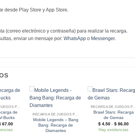
te desde Play Store y App Store.
 (correo electrónico y contraseña) para realizar la recarga.
ultas, enviar un mensaje por:
WhatsApp
o
Messenger
.
OS
RECARGA DE JUEGOS POR CUENTA
RECARGA DE JUEGOS 
ecarga de
Brawl Stars: Recarga
RECARGA DE JUEGOS POR CUENTA
V-Bucks
de Gemas
Mobile Legends – Bang
Rango
Ra
$
67.00
$
4.50
-
$
86.00
Bang: Recarga de
de
de
tencias
Hay existencias
Diamantes
precios:
pre