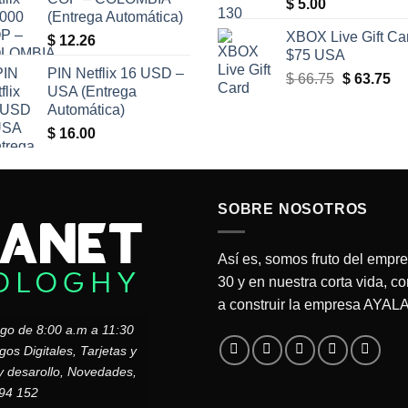
$
5.00
(Entrega Automática)
XBOX Live Gift Ca
$
12.26
$75 USA
PIN Netflix 16 USD –
El
El
$
66.75
$
63.75
USA (Entrega
precio
pr
Automática)
original
ac
$
16.00
era:
es
$ 66.75.
$ 
SOBRE NOSOTROS
Así es, somos fruto del empr
30 y en nuestra corta vida, c
a construir la empresa AYA
ngo de 8:00 a.m a 11:30
s Digitales, Tarjetas y
y desarollo, Novedades,
794 152