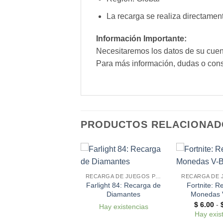
La recarga se realiza directamen
Información Importante:
Necesitaremos los datos de su cuenta
Para más información, dudas o cons
PRODUCTOS RELACIONAD
RECARGA DE JUEGOS POR CUENTA
RECARGA DE JUEGOS POR CUENTA
IFA Mobile: Recarga
Farlight 84: Recarga de
Fortnite: R
de FIFA Points
Diamantes
Monedas 
Rango
$
4.50
-
$
89.00
$
6.00
-
Hay existencias
de
Hay existencias
Hay exis
precios: