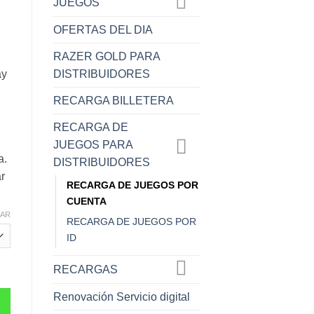
JUEGOS
:
OFERTAS DEL DIA
RAZER GOLD PARA
DISTRIBUIDORES
ay
RECARGA BILLETERA
RECARGA DE
JUEGOS PARA
a.
DISTRIBUIDORES
r
RECARGA DE JUEGOS POR
CUENTA
IAR
RECARGA DE JUEGOS POR
ID
RECARGAS
Renovación Servicio digital