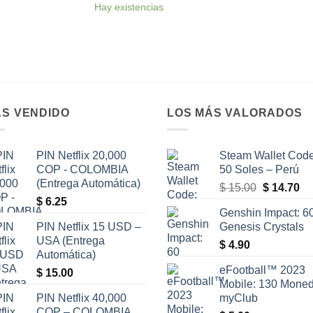
desde
de
Hay existencias
$ 6.00
$ 4
hasta
has
$ 67.00
$ 8
S VENDIDO
LOS MÁS VALORADOS
PIN Netflix 20,000
Steam Wallet Code
COP - COLOMBIA
50 Soles – Perú
(Entrega Automática)
El
El
$
15.00
$
14.70
$
6.25
precio
pr
Genshin Impact: 6
original
ac
PIN Netflix 15 USD –
Genesis Crystals
era:
es
USA (Entrega
$
4.90
$ 15.00.
$ 
Automática)
eFootball™ 2023
$
15.00
Mobile: 130 Mone
PIN Netflix 40,000
myClub
COP – COLOMBIA