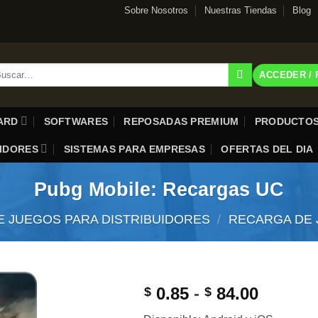
Sobre Nosotros
Nuestras Tiendas
Blog
scar
ACCEDER /
:
CARD
SOFTWARES
REPOSADAS PREMIUM
PRODUCTOS
UIDORES
SISTEMAS PARA EMPRESAS
OFERTAS DEL DIA
Pubg Mobile: Recargas UC
 JUEGOS PARA DISTRIBUIDORES
/
RECARGA DE 
Rango
0.85
-
84.00
$
$
de