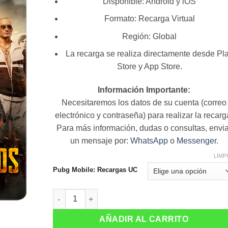
Disponible: Android y iOS
precios
desde
Formato: Recarga Virtual
$ 0.85
Región: Global
hasta
$ 84.00
La recarga se realiza directamente desde Pl
Store y App Store.
Información Importante:
Necesitaremos los datos de su cuenta (correo
electrónico y contraseña) para realizar la recarg
Para más información, dudas o consultas, envia
un mensaje por:
WhatsApp
o
Messenger
.
LIMP
Pubg Mobile: Recargas UC
Pubg Mobile: Recargas UC cantidad
AÑADIR AL CARRITO