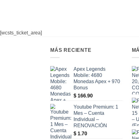
desde
$ 4.50
hasta
$ 89.00
[wcsts_ticket_area]
MÁS RECIENTE
MÁ
Apex Legends
Mobile: 4680
Monedas Apex + 970
Bonus
$
166.90
Youtube Premium: 1
Mes – Cuenta
Individual –
RENOVACIÓN
$
1.70