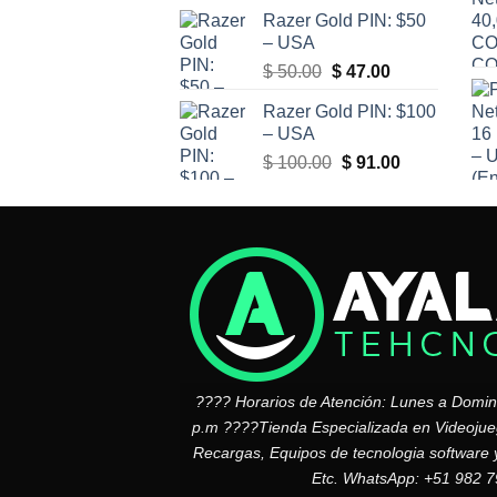
Razer Gold PIN: $50
– USA
El
El
$
50.00
$
47.00
precio
precio
Razer Gold PIN: $100
original
actual
– USA
era:
es:
El
El
$
100.00
$
91.00
$ 50.00.
$ 47.00.
precio
precio
original
actual
era:
es:
$ 100.00.
$ 91.00.
???? Horarios de Atención: Lunes a Domi
p.m ????Tienda Especializada en Videojuego
Recargas, Equipos de tecnologia software 
Etc. WhatsApp: +51 982 