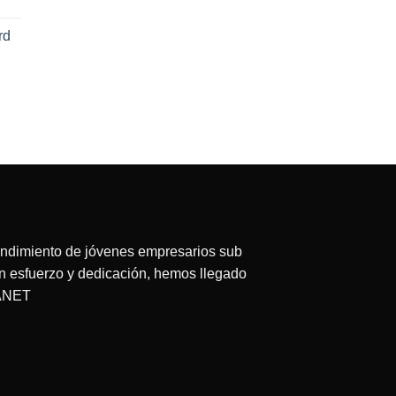
rd
ecio
tual
:
63.75.
endimiento de jóvenes empresarios sub
on esfuerzo y dedicación, hemos llegado
LANET