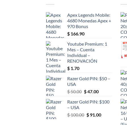
Apex Legends Mobile:
4680 Monedas Apex +
970 Bonus
$
166.90
Youtube Premium: 1
Mes – Cuenta
Individual –
RENOVACIÓN
$
1.70
Razer Gold PIN: $50 –
USA
El
El
$
50.00
$
47.00
precio
precio
Razer Gold PIN: $100
original
actual
– USA
era:
es:
El
El
$
100.00
$
91.00
$ 50.00.
$ 47.00.
precio
precio
original
actual