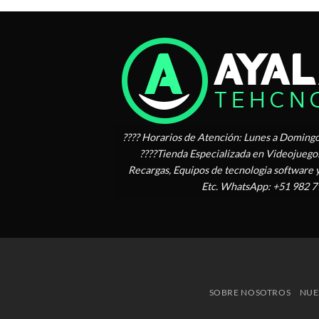
era:
es:
$ 100.00.
$ 91.00.
???? Horarios de Atención: Lunes a Domingo
????Tienda Especializada en Videojuegos 
Recargas, Equipos de tecnologia software 
Etc. WhatsApp: +51 982 7
SOBRE NOSOTROS
NUE