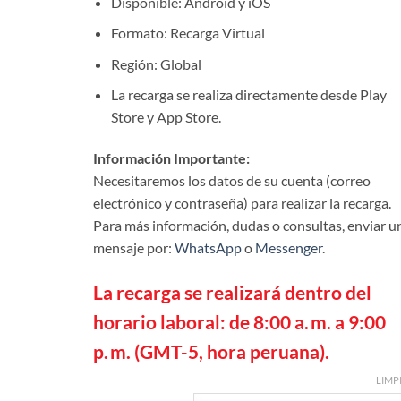
Disponible: Android y iOS
precios
desde
Formato: Recarga Virtual
$ 4.40
Región: Global
hasta
$ 164.
La recarga se realiza directamente desde Play
Store y App Store.
Información Importante:
Necesitaremos los datos de su cuenta (correo
electrónico y contraseña) para realizar la recarga.
Para más información, dudas o consultas, enviar u
mensaje por:
WhatsApp
o
Messenger
.
La recarga se realizará dentro del
horario laboral: de 8:00 a. m. a 9:00
p. m. (GMT-5, hora peruana).
LIMP