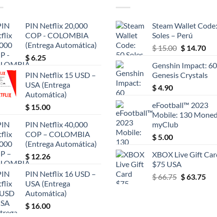
PIN Netflix 20,000
Steam Wallet Code:
COP - COLOMBIA
Soles – Perú
(Entrega Automática)
El
El
$
15.00
$
14.70
$
6.25
precio
pre
Genshin Impact: 60
original
act
PIN Netflix 15 USD –
Genesis Crystals
era:
es:
USA (Entrega
$
4.90
$ 15.00.
$ 1
Automática)
eFootball™ 2023
$
15.00
Mobile: 130 Mone
PIN Netflix 40,000
myClub
COP – COLOMBIA
$
5.00
(Entrega Automática)
XBOX Live Gift Car
$
12.26
$75 USA
PIN Netflix 16 USD –
El
El
$
66.75
$
63.75
USA (Entrega
precio
pre
Automática)
original
act
$
16.00
era:
es:
$ 66.75.
$ 6