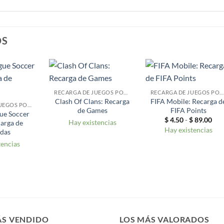
OS
RECARGA DE JUEGOS POR CUENTA
RECARGA DE JUEGOS POR CUENTA
Clash Of Clans: Recarga
FIFA Mobile: Recarga d
RECARGA DE JUEGOS POR CUENTA
de Games
FIFA Points
ue Soccer
Ran
$
4.50
-
$
89.00
Hay existencias
arga de
de
Hay existencias
das
pre
des
tencias
$ 4
has
$ 8
S VENDIDO
LOS MÁS VALORADOS