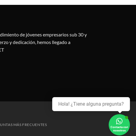
ndimiento de jóvenes empresarios sub 30 y
uerzo y dedicación, hemos llegado a
ET
Hola! ¿Tiene alguna pregunta?
redit
ard
UNTAS MÁS FRECUENTES
Contacta con
nosotros