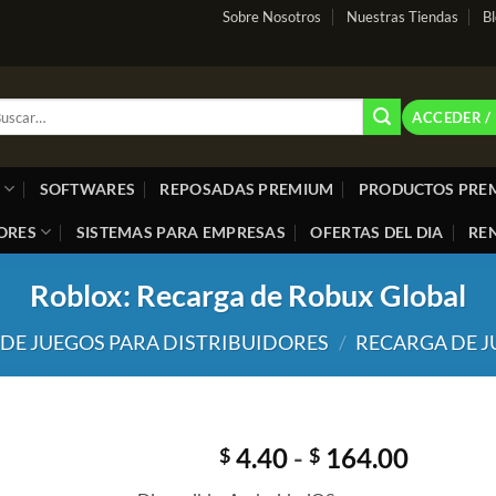
Sobre Nosotros
Nuestras Tiendas
B
car
ACCEDER /
:
SOFTWARES
REPOSADAS PREMIUM
PRODUCTOS PRE
ORES
SISTEMAS PARA EMPRESAS
OFERTAS DEL DIA
REN
Roblox: Recarga de Robux Global
DE JUEGOS PARA DISTRIBUIDORES
/
RECARGA DE J
Rango
4.40
-
164.00
$
$
de