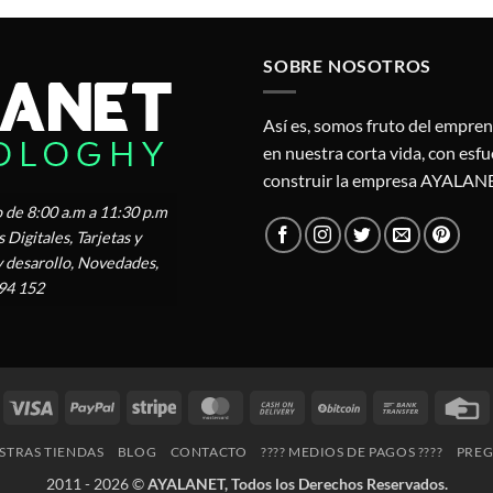
SOBRE NOSOTROS
Así es, somos fruto del empre
en nuestra corta vida, con esf
construir la empresa AYALAN
 de 8:00 a.m a 11:30 p.m
Digitales, Tarjetas y
y desarollo, Novedades,
94 152
Visa
PayPal
Stripe
MasterCard
Cash
BitCoin
Bank
C
On
Transfer
C
STRAS TIENDAS
BLOG
CONTACTO
???? MEDIOS DE PAGOS ????
PREG
Delivery
2011 - 2026 ©
AYALANET, Todos los Derechos Reservados.