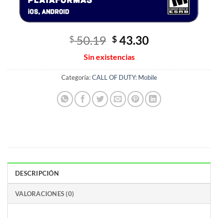
El
El
50.19
43.30
$
$
precio
precio
Sin existencias
original
actual
era:
es:
Categoría:
CALL OF DUTY: Mobile
$ 50.19.
$ 43.30.
DESCRIPCIÓN
VALORACIONES (0)