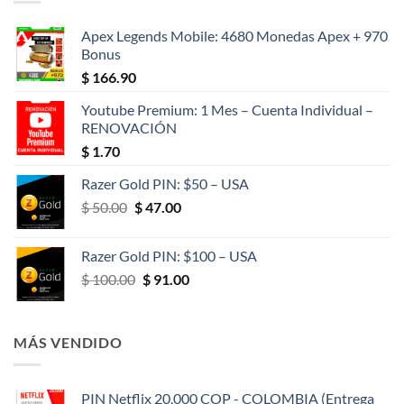
Apex Legends Mobile: 4680 Monedas Apex + 970
Bonus
$
166.90
Youtube Premium: 1 Mes – Cuenta Individual –
RENOVACIÓN
$
1.70
Razer Gold PIN: $50 – USA
El
El
$
50.00
$
47.00
precio
precio
original
actual
Razer Gold PIN: $100 – USA
era:
es:
El
El
$
100.00
$
91.00
$ 50.00.
$ 47.00.
precio
precio
original
actual
era:
es:
MÁS VENDIDO
$ 100.00.
$ 91.00.
PIN Netflix 20,000 COP - COLOMBIA (Entrega