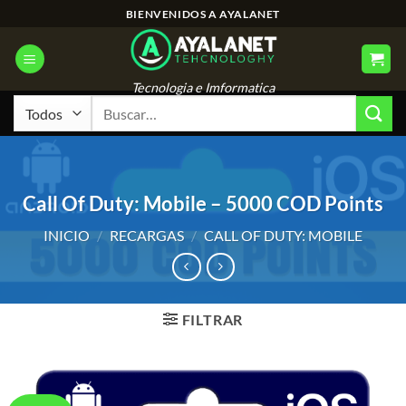
Saltar
BIENVENIDOS A AYALANET
al
contenido
Tecnologia e Imformatica
Buscar
por:
Call Of Duty: Mobile – 5000 COD Points
INICIO
/
RECARGAS
/
CALL OF DUTY: MOBILE
FILTRAR