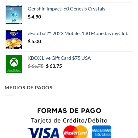
original
actual
Genshin Impact: 60 Genesis Crystals
era:
es:
$
4.90
$ 15.00.
$ 14.70.
eFootball™ 2023 Mobile: 130 Monedas myClub
$
5.00
XBOX Live Gift Card $75 USA
El
El
$
66.75
$
63.75
precio
precio
original
actual
era:
es:
MEDIOS DE PAGOS
$ 66.75.
$ 63.75.