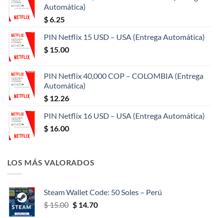
Automática)
$
6.25
PIN Netflix 15 USD – USA (Entrega Automática)
$
15.00
PIN Netflix 40,000 COP – COLOMBIA (Entrega
Automática)
$
12.26
PIN Netflix 16 USD – USA (Entrega Automática)
$
16.00
LOS MÁS VALORADOS
Steam Wallet Code: 50 Soles – Perú
El
El
$
15.00
$
14.70
precio
precio