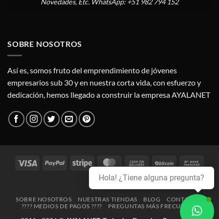
Novedades, Etc. WhatsApp: +51 982 794 152
SOBRE NOSOTROS
Así es, somos fruto del emprendimiento de jóvenes
empresarios sub 30 y en nuestra corta vida, con esfuerzo y
dedicación, hemos llegado a construir la empresa AYALANET
Visa
PayPal
Stripe
MasterCard
Cash
BitCoin
Bank
On
Trans
Hola! ¿Tiene alguna pregunta?
Credit
Delivery
Card
SOBRE NOSOTROS
NUESTRAS TIENDAS
BLOG
CONTACTO
???? MEDIOS DE PAGOS ????
PREGUNTAS MÁS FRECUENTES