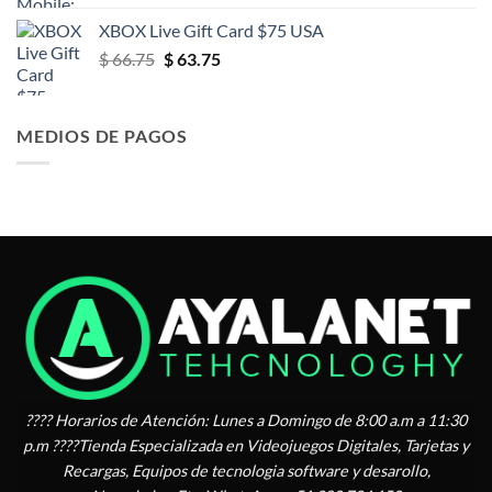
XBOX Live Gift Card $75 USA
El
El
$
66.75
$
63.75
precio
precio
original
actual
era:
es:
MEDIOS DE PAGOS
$ 66.75.
$ 63.75.
???? Horarios de Atención: Lunes a Domingo de 8:00 a.m a 11:30
p.m ????Tienda Especializada en Videojuegos Digitales, Tarjetas y
Recargas, Equipos de tecnologia software y desarollo,