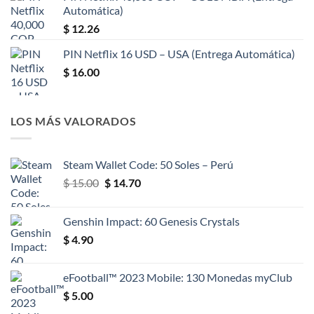
Automática)
$
12.26
PIN Netflix 16 USD – USA (Entrega Automática)
$
16.00
LOS MÁS VALORADOS
Steam Wallet Code: 50 Soles – Perú
El
El
$
15.00
$
14.70
precio
precio
original
actual
Genshin Impact: 60 Genesis Crystals
era:
es:
$
4.90
$ 15.00.
$ 14.70.
eFootball™ 2023 Mobile: 130 Monedas myClub
$
5.00