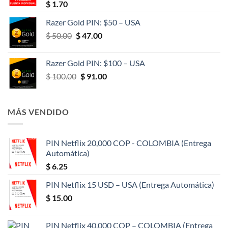
$
1.70
Razer Gold PIN: $50 – USA
El
El
$
50.00
$
47.00
precio
precio
original
actual
Razer Gold PIN: $100 – USA
era:
es:
El
El
$
100.00
$
91.00
$ 50.00.
$ 47.00.
precio
precio
original
actual
era:
es:
MÁS VENDIDO
$ 100.00.
$ 91.00.
PIN Netflix 20,000 COP - COLOMBIA (Entrega
Automática)
$
6.25
PIN Netflix 15 USD – USA (Entrega Automática)
$
15.00
PIN Netflix 40,000 COP – COLOMBIA (Entrega