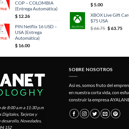
COP – COLOMBIA
$
5.00
(Entrega Automática)
XBOX Live Gift Car
$
12.26
$75 USA
PIN Netflix 16 USD –
El
El
$
66.75
$
63.75
USA (Entrega
precio
pre
Automática)
original
act
$
16.00
era:
es:
$ 66.75.
$ 6
SOBRE NOSOTROS
Así es, somos fruto del empre
en nuestra corta vida, con esf
construir la empresa AYALAN
 de 8:00 a.m a 11:30 p.m
Digitales, Tarjetas y
y desarollo, Novedades,
94 152