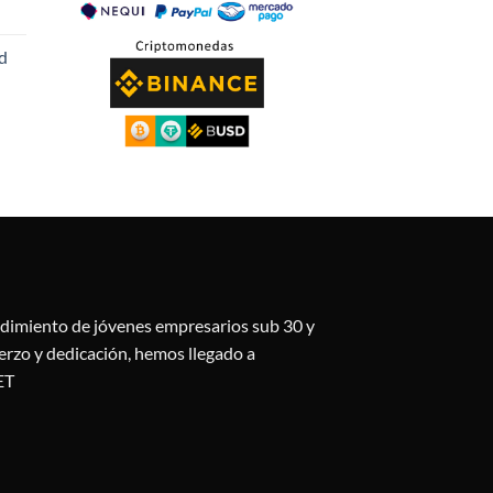
d
cio
ual
3.75.
ndimiento de jóvenes empresarios sub 30 y
uerzo y dedicación, hemos llegado a
ET