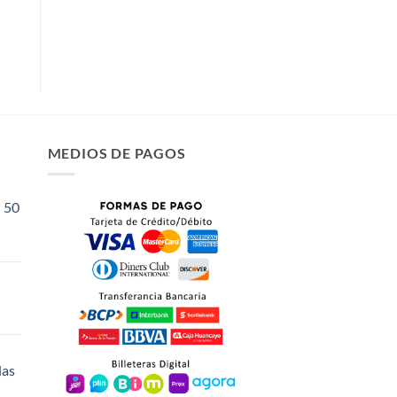
MEDIOS DE PAGOS
 50
cio
ual
4.70.
das