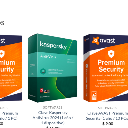
OS
SOFTWARES
ARES
SOFTWARES
Clave Kaspersky
T Premium
Clave AVAST Premium
Antivirus 2024 (1 año /
año / 1 PC)
Security (1 año / 10 PCs
1 dispositivo)
50
$
9.00