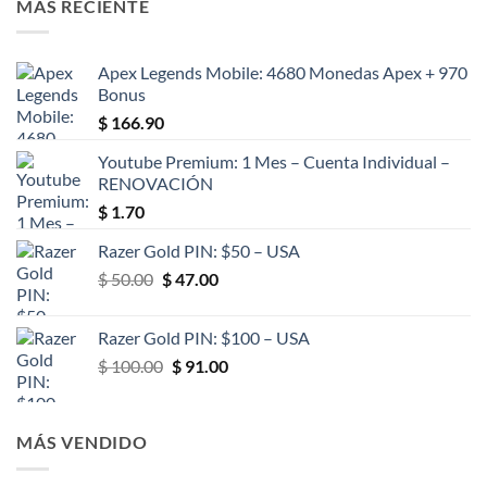
MÁS RECIENTE
Apex Legends Mobile: 4680 Monedas Apex + 970
Bonus
$
166.90
Youtube Premium: 1 Mes – Cuenta Individual –
RENOVACIÓN
$
1.70
Razer Gold PIN: $50 – USA
El
El
$
50.00
$
47.00
precio
precio
original
actual
Razer Gold PIN: $100 – USA
era:
es:
El
El
$
100.00
$
91.00
$ 50.00.
$ 47.00.
precio
precio
original
actual
era:
es:
MÁS VENDIDO
$ 100.00.
$ 91.00.