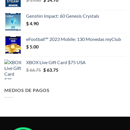
precio
precio
original
actual
Genshin Impact: 60 Genesis Crystals
era:
es:
$
4.90
$ 15.00.
$ 14.70.
eFootball™ 2023 Mobile: 130 Monedas myClub
$
5.00
XBOX Live Gift Card $75 USA
El
El
$
66.75
$
63.75
precio
precio
original
actual
era:
es:
MEDIOS DE PAGOS
$ 66.75.
$ 63.75.