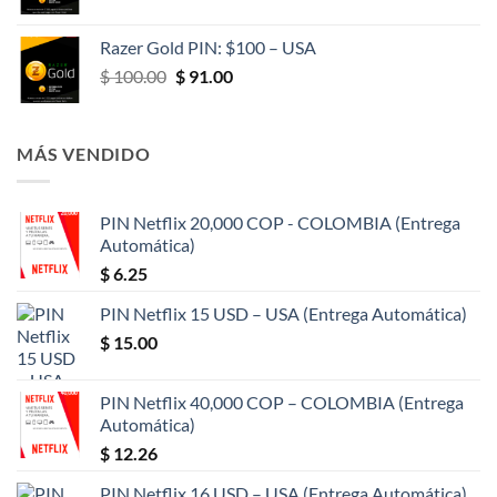
precio
precio
original
actual
Razer Gold PIN: $100 – USA
era:
es:
El
El
$
100.00
$
91.00
$ 50.00.
$ 47.00.
precio
precio
original
actual
era:
es:
MÁS VENDIDO
$ 100.00.
$ 91.00.
PIN Netflix 20,000 COP - COLOMBIA (Entrega
Automática)
$
6.25
PIN Netflix 15 USD – USA (Entrega Automática)
$
15.00
PIN Netflix 40,000 COP – COLOMBIA (Entrega
Automática)
$
12.26
PIN Netflix 16 USD – USA (Entrega Automática)