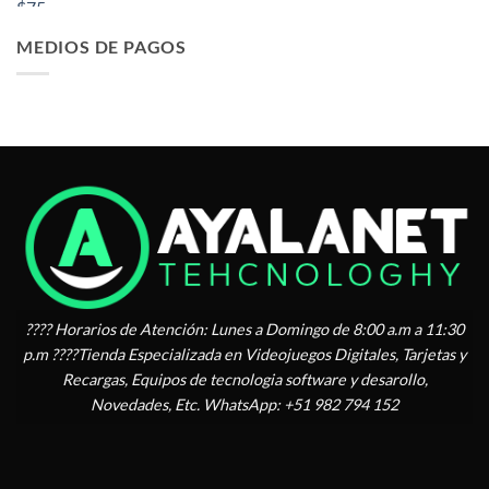
original
actual
era:
es:
MEDIOS DE PAGOS
$ 66.75.
$ 63.75.
???? Horarios de Atención: Lunes a Domingo de 8:00 a.m a 11:30
p.m ????Tienda Especializada en Videojuegos Digitales, Tarjetas y
Recargas, Equipos de tecnologia software y desarollo,
Novedades, Etc. WhatsApp: +51 982 794 152