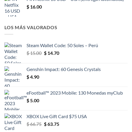
$
16.00
LOS MÁS VALORADOS
Steam Wallet Code: 50 Soles – Perú
El
El
$
15.00
$
14.70
precio
precio
original
actual
Genshin Impact: 60 Genesis Crystals
era:
es:
$
4.90
$ 15.00.
$ 14.70.
eFootball™ 2023 Mobile: 130 Monedas myClub
$
5.00
XBOX Live Gift Card $75 USA
El
El
$
66.75
$
63.75
precio
precio