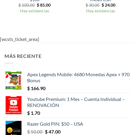
El
El
El
El
$
100.00
$
85.00
$
30.00
$
24.00
precio
precio
precio
precio
Hay existencias
Hay existencias
original
actual
original
actual
era:
es:
era:
es:
$ 100.00.
$ 85.00.
$ 30.00.
$ 24.00.
[wcsts_ticket_area]
MÁS RECIENTE
Apex Legends Mobile: 4680 Monedas Apex + 970
Bonus
$
166.90
Youtube Premium: 1 Mes – Cuenta Individual –
RENOVACIÓN
$
1.70
Razer Gold PIN: $50 – USA
El
El
$
50.00
$
47.00