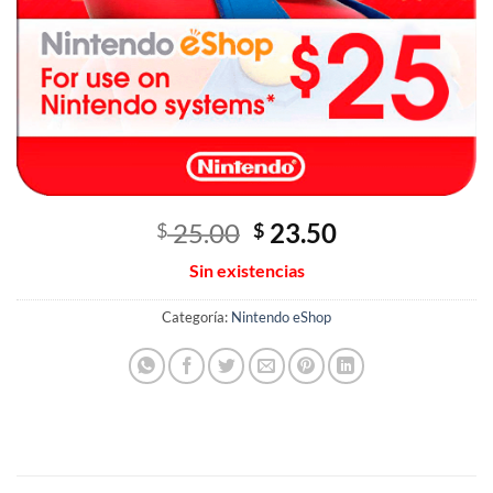
El
El
25.00
23.50
$
$
precio
precio
Sin existencias
original
actual
era:
es:
Categoría:
Nintendo eShop
$ 25.00.
$ 23.50.