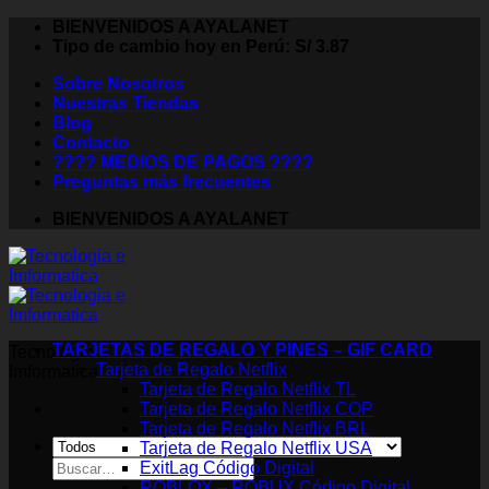
Saltar
BIENVENIDOS A AYALANET
al
Tipo de cambio hoy en Perú: S/ 3.87
contenido
Sobre Nosotros
Nuestras Tiendas
Blog
Contacto
???? MEDIOS DE PAGOS ????
Preguntas más frecuentes
BIENVENIDOS A AYALANET
TARJETAS DE REGALO Y PINES – GIF CARD
Tecnologia e
Tarjeta de Regalo Netflix
Imformatica
Tarjeta de Regalo Netflix TL
Tarjeta de Regalo Netflix COP
Tarjeta de Regalo Netflix BRL
Tarjeta de Regalo Netflix USA
Buscar
ExitLag Código Digital
por:
ROBLOX – ROBUX Código Digital