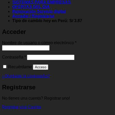
SISTEMAS PARA EMPRESAS
OFERTAS DEL DIA
Renovación Servicio digital
Acceder / Registrarse
Tipo de cambio hoy en Perú: S/ 3.87
Acceder
Obligatorio
Nombre de usuario o correo electrónico
*
Obligatorio
Contraseña
*
Recuérdame
Acceso
¿Olvidaste la contraseña?
Registrarse
No tienes una cuenta? Registrar uno!
Registrar una Cuenta