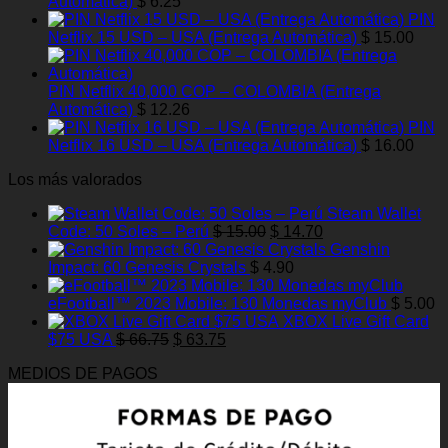
Automática)
$
6.25
PIN
Netflix 15 USD – USA (Entrega Automática)
$
15.00
PIN Netflix 40,000 COP – COLOMBIA (Entrega
Automática)
$
12.26
PIN
Netflix 16 USD – USA (Entrega Automática)
$
16.00
Los más valorados
Steam Wallet
El
El
Code: 50 Soles – Perú
$
15.00
$
14.70
precio
precio
Genshin
original
actual
Impact: 60 Genesis Crystals
$
4.90
era:
es:
$ 15.00.
$ 14.70.
eFootball™ 2023 Mobile: 130 Monedas myClub
$
5.00
XBOX Live Gift Card
El
El
$75 USA
$
66.75
$
63.75
precio
precio
MEDIOS DE PAGOS
original
actual
era:
es:
$ 66.75.
$ 63.75.