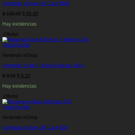
Nintendo eShop Gift Card $100
El
El
$
100.00
$
85.00
precio
precio
Hay existencias
original
actual
era:
es:
¡Oferta!
$ 100.00.
$ 85.00.
Vista Rápida
Nintendo eShop
Nintendo Switch Online 3 Meses USA
El
El
$
9.50
$
9.20
precio
precio
Hay existencias
original
actual
era:
es:
¡Oferta!
$ 9.50.
$ 9.20.
Vista Rápida
Nintendo eShop
Nintendo eShop Gift Card $20