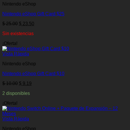
Nintendo eShop
Nintendo eShop Gift Card $25
El
El
$
25.00
$
23.50
precio
precio
Sin existencias
original
actual
era:
es:
¡Oferta!
$ 25.00.
$ 23.50.
Vista Rápida
Nintendo eShop
Nintendo eShop Gift Card $10
El
El
$
10.00
$
9.19
precio
precio
2 disponibles
original
actual
era:
es:
¡Oferta!
$ 10.00.
$ 9.19.
Vista Rápida
Nintendo eShop