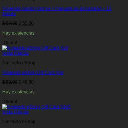
Nintendo Switch Online + Paquete de Expansión – 12
Meses
El
El
$
52.00
$
50.00
precio
precio
Hay existencias
original
actual
era:
es:
¡Oferta!
$ 52.00.
$ 50.00.
Vista Rápida
Nintendo eShop
Nintendo eShop Gift Card $50
El
El
$
50.00
$
46.60
precio
precio
Hay existencias
original
actual
era:
es:
¡Oferta!
$ 50.00.
$ 46.60.
Vista Rápida
Nintendo eShop