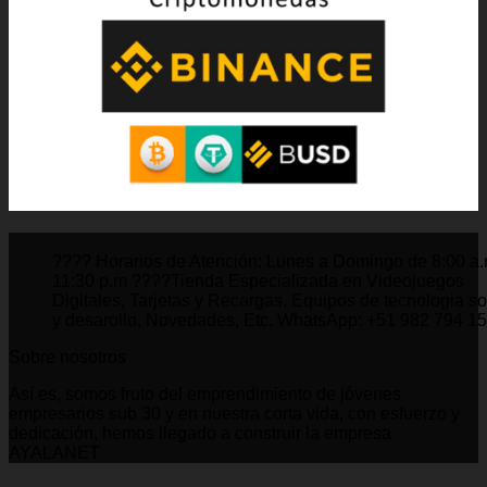
???? Horarios de Atención: Lunes a Domingo de 8:00 a
11:30 p.m ????Tienda Especializada en Videojuegos
Digitales, Tarjetas y Recargas, Equipos de tecnologia s
y desarollo, Novedades, Etc. WhatsApp: +51 982 794 1
Sobre nosotros
Así es, somos fruto del emprendimiento de jóvenes
empresarios sub 30 y en nuestra corta vida, con esfuerzo y
dedicación, hemos llegado a construir la empresa
AYALANET