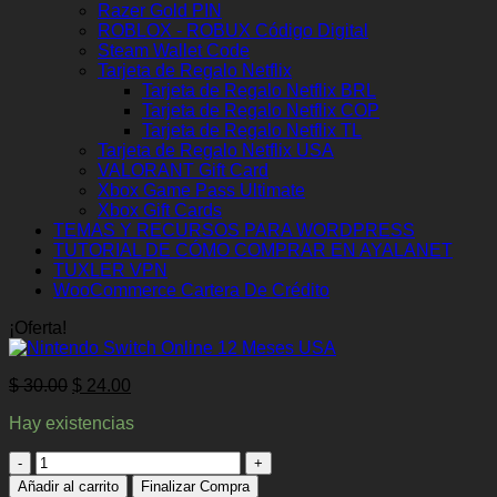
Razer Gold PIN
ROBLOX - ROBUX Código Digital
Steam Wallet Code
Tarjeta de Regalo Netflix
Tarjeta de Regalo Netflix BRL
Tarjeta de Regalo Netflix COP
Tarjeta de Regalo Netflix TL
Tarjeta de Regalo Netflix USA
VALORANT Gift Card
Xbox Game Pass Ultimate
Xbox Gift Cards
TEMAS Y RECURSOS PARA WORDPRESS
TUTORIAL DE CÓMO COMPRAR EN AYALANET
TUXLER VPN
WooCommerce Cartera De Crédito
¡Oferta!
El
El
$
30.00
$
24.00
precio
precio
Hay existencias
original
actual
era:
es:
Nintendo
$ 30.00.
$ 24.00.
Switch
Añadir al carrito
Finalizar Compra