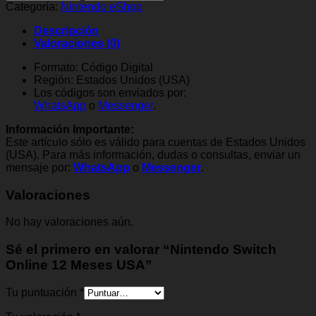
Online
Categoría:
Nintendo eShop
12
Meses
Descripción
USA
Valoraciones (0)
cantidad
Formato: Código Digital
Región: Estados Unidos (USA)
Los códigos son enviados por:
WhatsApp
o
Messenger
.
Información Importante:
Este artículo sólo es válido para cuentas de Estados Unidos
(USA). Para más información, dudas o consultas, enviar un
mensaje por:
WhatsApp
o
Messenger
.
Valoraciones
No hay valoraciones aún.
Sé el primero en valorar “Nintendo Switch
Online 12 Meses USA”
Tu puntuación
*