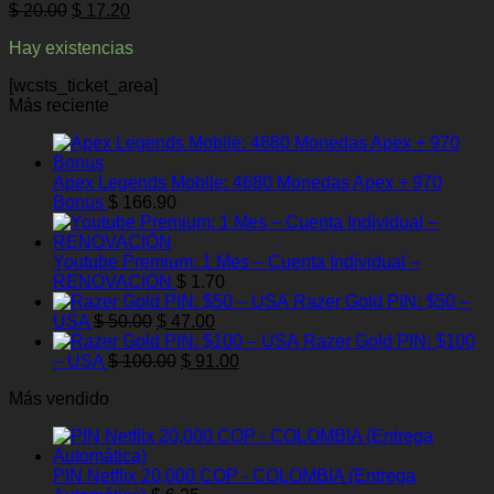
El
El
$
20.00
$
17.20
precio
precio
Hay existencias
original
actual
era:
es:
[wcsts_ticket_area]
$ 20.00.
$ 17.20.
Más reciente
Apex Legends Mobile: 4680 Monedas Apex + 970
Bonus
$
166.90
Youtube Premium: 1 Mes – Cuenta Individual –
RENOVACIÓN
$
1.70
Razer Gold PIN: $50 –
El
El
USA
$
50.00
$
47.00
precio
precio
Razer Gold PIN: $100
original
El
actual
El
– USA
$
100.00
$
91.00
era:
precio
es:
precio
Más vendido
$ 50.00.
original
$ 47.00.
actual
era:
es:
$ 100.00.
$ 91.00.
PIN Netflix 20,000 COP - COLOMBIA (Entrega