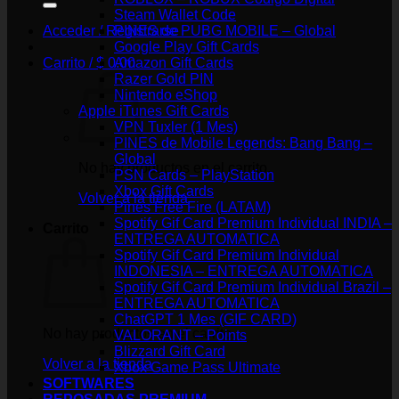
Steam Wallet Code
Acceder / Registrarse
PINES de PUBG MOBILE – Global
Google Play Gift Cards
Carrito /
$
0.00
Amazon Gift Cards
Razer Gold PIN
Nintendo eShop
Apple iTunes Gift Cards
VPN Tuxler (1 Mes)
PINES de Mobile Legends: Bang Bang –
Global
No hay productos en el carrito.
PSN Cards – PlayStation
Xbox Gift Cards
Volver a la tienda
Pines Free Fire (LATAM)
Spotify Gif Card Premium Individual INDIA –
Carrito
ENTREGA AUTOMATICA
Spotify Gif Card Premium Individual
INDONESIA – ENTREGA AUTOMATICA
Spotify Gif Card Premium Individual Brazil –
ENTREGA AUTOMATICA
ChatGPT 1 Mes (GIF CARD)
No hay productos en el carrito.
VALORANT – Points
Blizzard Gift Card
Volver a la tienda
Xbox Game Pass Ultimate
SOFTWARES