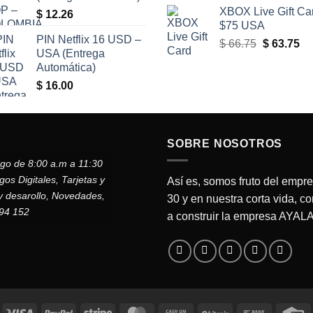
XBOX Live Gift Ca
$
12.26
$75 USA
PIN Netflix 16 USD –
El
El
$
66.75
$
63.75
USA (Entrega
precio
pr
Automática)
original
ac
$
16.00
era:
es
$ 66.75.
$ 
SOBRE NOSOTROS
ngo de 8:00 a.m a 11:30
s Digitales, Tarjetas y
Así es, somos fruto del empr
y desarollo, Novedades,
30 y en nuestra corta vida, c
794 152
a construir la empresa AYA
Visa
PayPal
Stripe
MasterCard
Cash
BitCoin
Bank
C