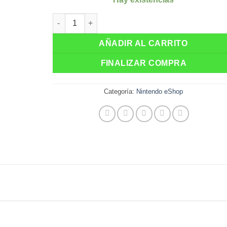
original
actual
era:
es:
Nintendo Switch Online + Paquete de Expansión –
$ 52.00.
$ 50.00
AÑADIR AL CARRITO
FINALIZAR COMPRA
Categoría:
Nintendo eShop