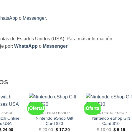
hatsApp
o
Messenger
.
uentas de Estados Unidos (USA). Para más información,
je por:
WhatsApp
o
Messenger
.
OS
¡Oferta!
¡Oferta!
 ESHOP
NINTENDO ESHOP
NINTENDO ESHOP
tch Online
Nintendo eShop Gift
Nintendo eShop Gift
es USA
Card $20
Card $10
El
El
El
El
El
El
$
24.00
$
20.00
$
17.20
$
10.00
$
9.19