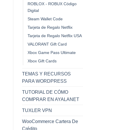
cio
ROBLOX - ROBUX Código
ual
Digital
.19.
Steam Wallet Code
Tarjeta de Regalo Netflix
Tarjeta de Regalo Netflix USA
VALORANT Gift Card
NINTENDO ESHOP
NINTENDO ESHOP
Nintendo Switch Online
Nintendo eShop Gift
Xbox Game Pass Ultimate
3 Meses USA
Card $100
El
El
El
El
$
9.50
$
9.20
$
100.00
$
85.00
Xbox Gift Cards
precio
precio
precio
precio
Hay existencias
Hay existencias
original
actual
original
actual
era:
es:
era:
es:
TEMAS Y RECURSOS
$ 9.50.
$ 9.20.
$ 100.00.
$ 85.00.
PARA WORDPRESS
TUTORIAL DE CÓMO
COMPRAR EN AYALANET
TUXLER VPN
WooCommerce Cartera De
Crédito