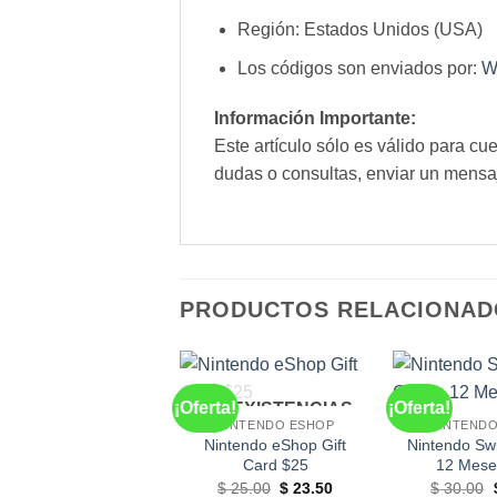
Región: Estados Unidos (USA)
Los códigos son enviados por:
W
Información Importante:
Este artículo sólo es válido para c
dudas o consultas, enviar un mensa
PRODUCTOS RELACIONAD
¡Oferta!
¡Oferta!
SIN EXISTENCIAS
NINTENDO ESHOP
NINTENDO
Nintendo eShop Gift
Nintendo Swi
Card $25
12 Mes
El
El
$
25.00
$
23.50
$
30.00