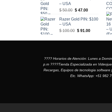
– USA
El
El
$
50.00
$
47.00
precio
precio
Razer Gold PIN: $100
original
actual
– USA
era:
es:
El
El
$
100.00
$
91.00
$ 50.00.
$ 47.00.
precio
precio
original
actual
era:
es:
$ 100.00.
$ 91.00.
???? Horarios de Atención: Lunes a Domi
p.m ????Tienda Especializada en Videojuego
Recargas, Equipos de tecnologia software 
Etc. WhatsApp: +51 982 