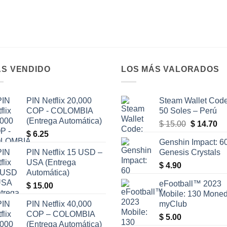
S VENDIDO
LOS MÁS VALORADOS
PIN Netflix 20,000
Steam Wallet Code
COP - COLOMBIA
50 Soles – Perú
(Entrega Automática)
El
El
$
15.00
$
14.70
$
6.25
precio
pr
Genshin Impact: 6
original
ac
PIN Netflix 15 USD –
Genesis Crystals
era:
es
USA (Entrega
$
4.90
$ 15.00.
$ 
Automática)
eFootball™ 2023
$
15.00
Mobile: 130 Mone
PIN Netflix 40,000
myClub
COP – COLOMBIA
$
5.00
(Entrega Automática)