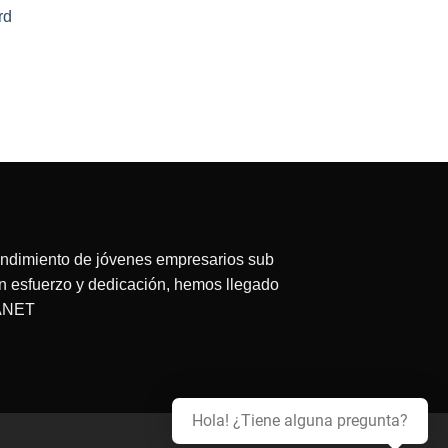
rd
ecio
tual
:
63.75.
endimiento de jóvenes empresarios sub
on esfuerzo y dedicación, hemos llegado
LANET
Hola! ¿Tiene alguna pregunta?
redit