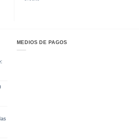
MEDIOS DE PAGOS
:
ecio
0
tual
:
14.70.
das