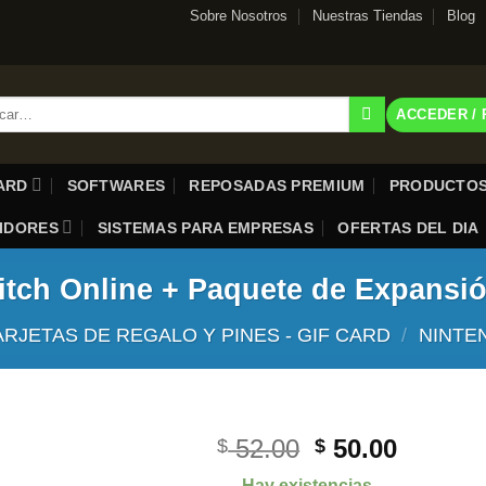
Sobre Nosotros
Nuestras Tiendas
Blog
r
ACCEDER /
CARD
SOFTWARES
REPOSADAS PREMIUM
PRODUCTOS
UIDORES
SISTEMAS PARA EMPRESAS
OFERTAS DEL DIA
tch Online + Paquete de Expansi
ARJETAS DE REGALO Y PINES - GIF CARD
/
NINTE
El
El
52.00
50.00
$
$
precio
precio
Hay existencias