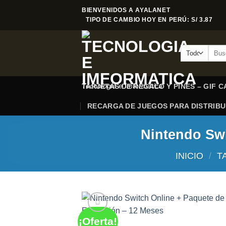
Saltar
BIENVENIDOS A AYALANET
al
TIPO DE CAMBIO HOY EN PERÚ: S/ 3.87
contenido
Busca
por:
Tecnologia e Imformatica
TARJETAS DE REGALO Y PINES – GIF 
RECARGA DE JUEGOS PARA DISTRIB
Nintendo Swi
INICIO
/
T
¡Oferta!