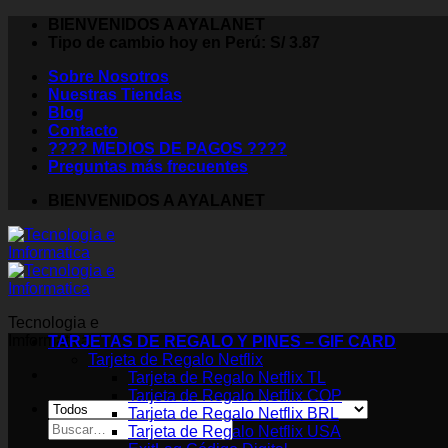
Saltar
BIENVENIDOS A AYALANET
al
Tipo de cambio hoy en Perú: S/ 3.87
contenido
Sobre Nosotros
Nuestras Tiendas
Blog
Contacto
???? MEDIOS DE PAGOS ????
Preguntas más frecuentes
BIENVENIDOS A AYALANET
Tecnologia e
Imformatica
TARJETAS DE REGALO Y PINES – GIF CARD
Tarjeta de Regalo Netflix
Tarjeta de Regalo Netflix TL
Tarjeta de Regalo Netflix COP
Tarjeta de Regalo Netflix BRL
Buscar
Tarjeta de Regalo Netflix USA
por: