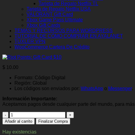
Tarjeta de Regalo Netflix TL
Tarjeta de Regalo Netflix USA
VALORANT Gift Card
Xbox Game Pass Ultimate
Xbox Gift Cards
TEMAS Y RECURSOS PARA WORDPRESS
TUTORIAL DE CÓMO COMPRAR EN AYALANET
TUXLER VPN
WooCommerce Cartera De Crédito
$
10.00
Formato: Código Digital
Región: Global
Los códigos son enviados por:
WhatsApp
o
Messenger
.
Información Importante:
Aceptamos pagos desde cualquier parte del mundo, para más 
Riot
Points:
Añadir al carrito
Finalizar Compra
Gift
Card
Hay existencias