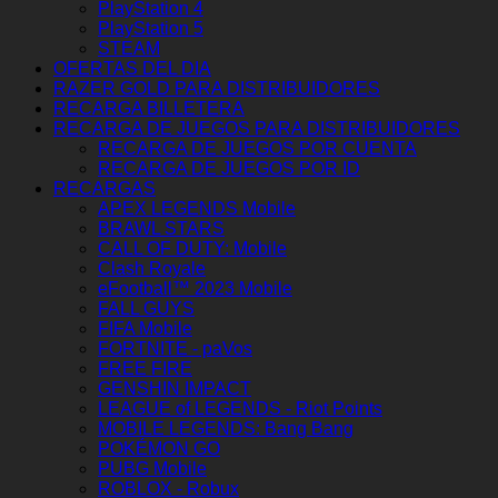
PlayStation 4
PlayStation 5
STEAM
OFERTAS DEL DIA
RAZER GOLD PARA DISTRIBUIDORES
RECARGA BILLETERA
RECARGA DE JUEGOS PARA DISTRIBUIDORES
RECARGA DE JUEGOS POR CUENTA
RECARGA DE JUEGOS POR ID
RECARGAS
APEX LEGENDS Mobile
BRAWL STARS
CALL OF DUTY: Mobile
Clash Royale
eFootball™ 2023 Mobile
FALL GUYS
FIFA Mobile
FORTNITE - paVos
FREE FIRE
GENSHIN IMPACT
LEAGUE of LEGENDS - Riot Points
MOBILE LEGENDS: Bang Bang
POKÉMON GO
PUBG Mobile
ROBLOX - Robux