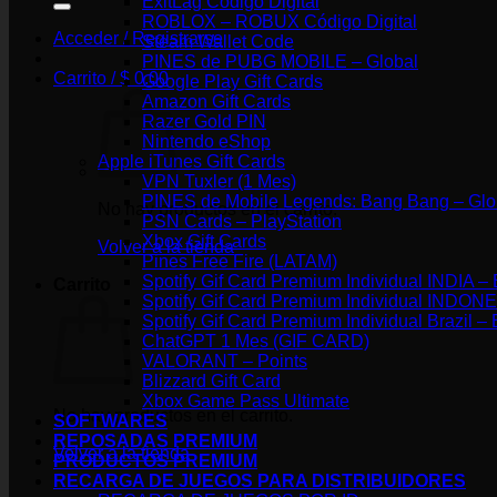
ExitLag Código Digital
ROBLOX – ROBUX Código Digital
Acceder / Registrarse
Steam Wallet Code
PINES de PUBG MOBILE – Global
Carrito /
$
0.00
Google Play Gift Cards
Amazon Gift Cards
Razer Gold PIN
Nintendo eShop
Apple iTunes Gift Cards
VPN Tuxler (1 Mes)
PINES de Mobile Legends: Bang Bang – Glo
No hay productos en el carrito.
PSN Cards – PlayStation
Xbox Gift Cards
Volver a la tienda
Pines Free Fire (LATAM)
Spotify Gif Card Premium Individual IND
Carrito
Spotify Gif Card Premium Individual IN
Spotify Gif Card Premium Individual Braz
ChatGPT 1 Mes (GIF CARD)
VALORANT – Points
Blizzard Gift Card
Xbox Game Pass Ultimate
No hay productos en el carrito.
SOFTWARES
REPOSADAS PREMIUM
Volver a la tienda
PRODUCTOS PREMIUM
RECARGA DE JUEGOS PARA DISTRIBUIDORES