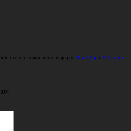
información, enviar un mensaje por:
WhatsApp
o
Messenger
.
$10”