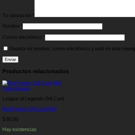
Tu valoración
*
Nombre
*
Correo electrónico
*
Guarda mi nombre, correo electrónico y web en este nave
Productos relacionados
Vista Rápida
League of Legends Gift Card
Riot Points: Gift Card $80
$
80.00
Hay existencias