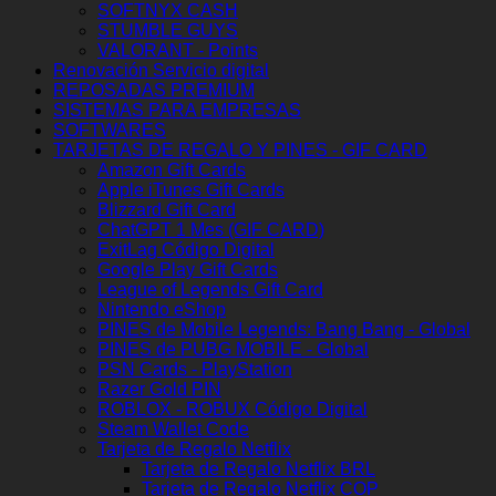
SOFTNYX CASH
STUMBLE GUYS
VALORANT - Points
Renovación Servicio digital
REPOSADAS PREMIUM
SISTEMAS PARA EMPRESAS
SOFTWARES
TARJETAS DE REGALO Y PINES - GIF CARD
Amazon Gift Cards
Apple iTunes Gift Cards
Blizzard Gift Card
ChatGPT 1 Mes (GIF CARD)
ExitLag Código Digital
Google Play Gift Cards
League of Legends Gift Card
Nintendo eShop
PINES de Mobile Legends: Bang Bang - Global
PINES de PUBG MOBILE - Global
PSN Cards - PlayStation
Razer Gold PIN
ROBLOX - ROBUX Código Digital
Steam Wallet Code
Tarjeta de Regalo Netflix
Tarjeta de Regalo Netflix BRL
Tarjeta de Regalo Netflix COP