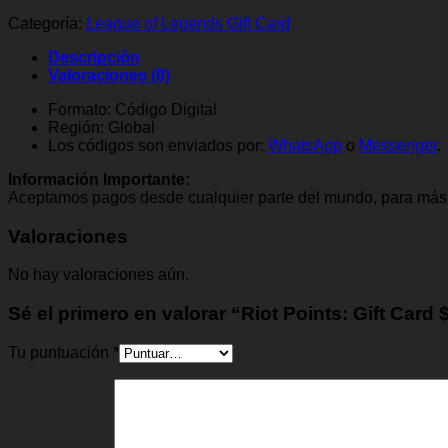
$10
cantidad
Categoría:
League of Legends Gift Card
Descripción
Valoraciones (0)
Formato: Código Digital
Región: Global
Los códigos son enviados por:
WhatsApp
o
Messenger
.
Información Importante:
Aceptamos pagos desde cualquier parte del mundo, para más 
Valoraciones
No hay valoraciones aún.
Sé el primero en valorar “Riot Points: Gift Card 
Tu puntuación
*